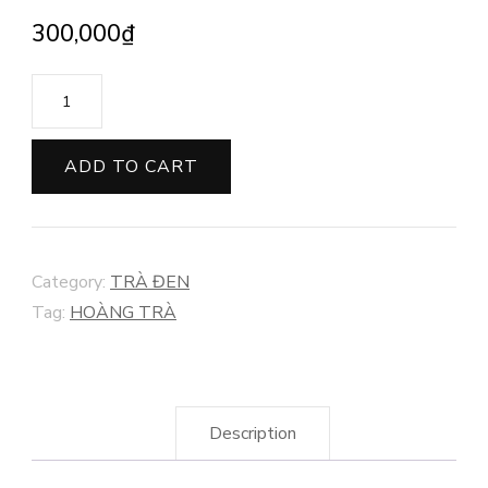
300,000
₫
HỒNG
TRÀ
KIM
ADD TO CART
NHA
-
100g
Category:
TRÀ ĐEN
quantity
Tag:
HOÀNG TRÀ
Description