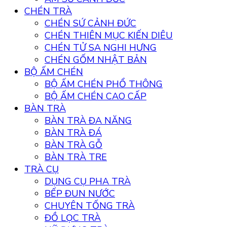
CHÉN TRÀ
CHÉN SỨ CẢNH ĐỨC
CHÉN THIÊN MỤC KIẾN DIÊU
CHÉN TỬ SA NGHI HƯNG
CHÉN GỐM NHẬT BẢN
BỘ ẤM CHÉN
BỘ ẤM CHÉN PHỔ THÔNG
BỘ ẤM CHÉN CAO CẤP
BÀN TRÀ
BÀN TRÀ ĐA NĂNG
BÀN TRÀ ĐÁ
BÀN TRÀ GỖ
BÀN TRÀ TRE
TRÀ CỤ
DỤNG CỤ PHA TRÀ
BẾP ĐUN NƯỚC
CHUYÊN TỐNG TRÀ
ĐỒ LỌC TRÀ