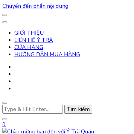
Chuyển đến phần nội dung
GIỚI THIỆU
LIÊN HỆ Ý TRÀ
CỬA HÀNG
HƯỚNG DẪN MUA HÀNG
Bạn
muốn
tìm
0
kiếm?