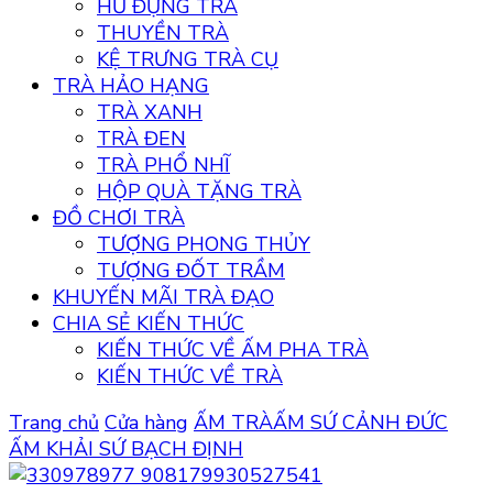
HŨ ĐỰNG TRÀ
THUYỀN TRÀ
KỆ TRƯNG TRÀ CỤ
TRÀ HẢO HẠNG
TRÀ XANH
TRÀ ĐEN
TRÀ PHỔ NHĨ
HỘP QUÀ TẶNG TRÀ
ĐỒ CHƠI TRÀ
TƯỢNG PHONG THỦY
TƯỢNG ĐỐT TRẦM
KHUYẾN MÃI TRÀ ĐẠO
CHIA SẺ KIẾN THỨC
KIẾN THỨC VỀ ẤM PHA TRÀ
KIẾN THỨC VỀ TRÀ
Trang chủ
Cửa hàng
ẤM TRÀ
ẤM SỨ CẢNH ĐỨC
ẤM KHẢI SỨ BẠCH ĐỊNH