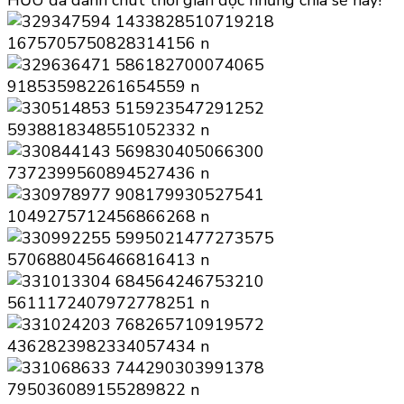
HỮU đã dành chút thời gian đọc những chia sẻ này!