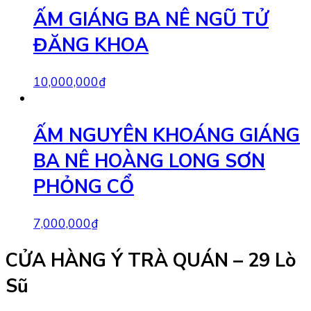
ẤM GIÁNG BA NÊ NGŨ TỬ
ĐĂNG KHOA
10,000,000
₫
ẤM NGUYÊN KHOÁNG GIÁNG
BA NÊ HOÀNG LONG SƠN
PHỎNG CỔ
7,000,000
₫
CỬA HÀNG Ý TRÀ QUÁN – 29 Lò
Sũ