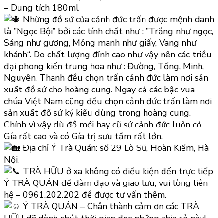
– Dung tích 180ml
Những đồ sứ của cảnh đức trấn được mệnh danh
là ”Ngọc Bội” bởi các tính chất như : ”Trắng như ngọc,
Sáng như gương, Mỏng manh như giấy, Vang như
khánh“. Do chất lượng đỉnh cao như vậy nên các triều
đại phong kiến trung hoa như : Đường, Tống, Minh,
Nguyên, Thanh đều chọn trấn cảnh đức làm nơi sản
xuất đồ sứ cho hoàng cung. Ngay cả các bậc vua
chúa Việt Nam cũng đều chọn cảnh đức trấn làm nơi
sản xuất đồ sứ ký kiểu dùng trong hoàng cung.
Chính vì vậy dù đồ mới hay cũ sứ cảnh đức luôn có
Gía rất cao và có Gía trị sưu tầm rất lớn.
Địa chỉ Ý Trà Quán: số 29 Lò Sũ, Hoàn Kiếm, Hà
Nội.
TRÀ HỮU ở xa không có điều kiện đến trực tiếp
Ý TRÀ QUÁN đề đàm đạo và giao lưu, vui lòng liên
hệ – 0961.202.202 để được tư vấn thêm.
Ý TRÀ QUÁN – Chân thành cảm ơn các TRÀ