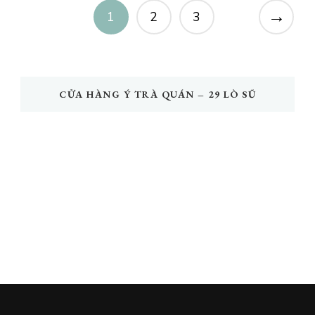
→
1
2
3
CỬA HÀNG Ý TRÀ QUÁN – 29 LÒ SŨ