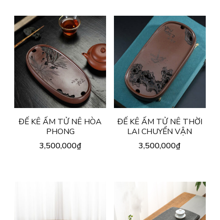
ĐẾ KÊ ẤM TỬ NÊ HÒA
ĐẾ KÊ ẤM TỬ NÊ THỜI
PHONG
LAI CHUYỂN VẬN
3,500,000
₫
3,500,000
₫