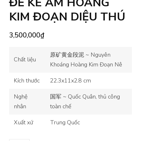
ĐẾ KÊ ẤM HOÀNG
KIM ĐOẠN DIỆU THÚ
3,500,000
₫
原矿黄金段泥 ~ Nguyên
Chất liệu
Khoáng Hoàng Kim Đoạn Nê
Kích thước
22.3x11x2.8 cm
Nghệ
国军 ~ Quốc Quân, thủ công
nhân
toàn chế
Xuất xứ
Trung Quốc