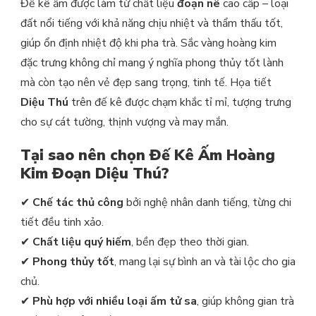
Đế kê ấm được làm từ chất liệu
đoạn nê
cao cấp – loại
đất nổi tiếng với khả năng chịu nhiệt và thẩm thấu tốt,
giúp ổn định nhiệt độ khi pha trà. Sắc vàng hoàng kim
đặc trưng không chỉ mang ý nghĩa phong thủy tốt lành
mà còn tạo nên vẻ đẹp sang trọng, tinh tế. Họa tiết
Diệu Thú
trên đế kê được chạm khắc tỉ mỉ, tượng trưng
cho sự cát tường, thịnh vượng và may mắn.
Tại sao nên chọn Đế Kê Ấm Hoàng
Kim Đoạn Diệu Thú?
✔
Chế tác thủ công
bởi nghệ nhân danh tiếng, từng chi
tiết đều tinh xảo.
✔
Chất liệu quý hiếm
, bền đẹp theo thời gian.
✔
Phong thủy tốt
, mang lại sự bình an và tài lộc cho gia
chủ.
✔
Phù hợp với nhiều loại ấm tử sa
, giúp không gian trà