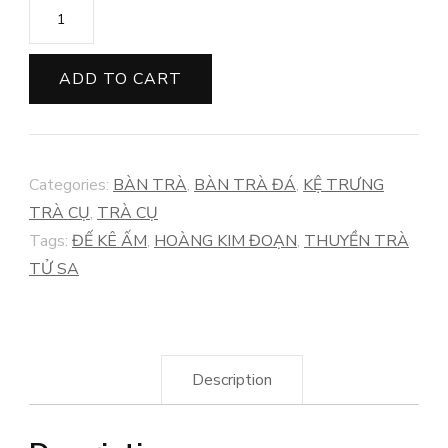
ĐẾ
KÊ
ẤM
ADD TO CART
HOÀNG
KIM
ĐOẠN
Categories:
BÀN TRÀ
,
BÀN TRÀ ĐÁ
,
KỆ TRƯNG
DIỆU
TRÀ CỤ
,
TRÀ CỤ
THÚ
Tags:
ĐẾ KÊ ẤM
,
HOÀNG KIM ĐOẠN
,
THUYỀN TRÀ
quantity
TỬ SA
Description