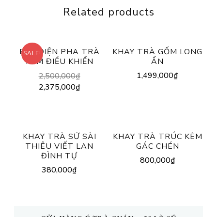
Related products
BẾP ĐIỆN PHA TRÀ
KHAY TRÀ GỐM LONG
SALE!
KÈM ĐIỀU KHIỂN
ẨN
Original
1,499,000
₫
2,500,000
₫
price
Current
2,375,000
₫
was:
price
2,500,000₫.
is:
2,375,000₫.
KHAY TRÀ SỨ SÀI
KHAY TRÀ TRÚC KÈM
THIÊU VIẾT LAN
GÁC CHÉN
ĐÌNH TỰ
800,000
₫
380,000
₫