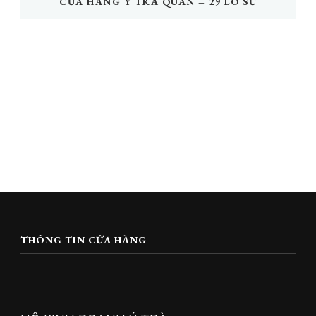
CỬA HÀNG Ý TRÀ QUÁN – 29 LÒ SŨ
THÔNG TIN CỬA HÀNG