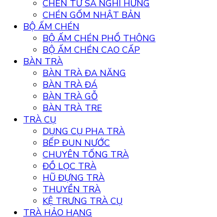
CHÉN TỬ SA NGHI HƯNG
CHÉN GỐM NHẬT BẢN
BỘ ẤM CHÉN
BỘ ẤM CHÉN PHỔ THÔNG
BỘ ẤM CHÉN CAO CẤP
BÀN TRÀ
BÀN TRÀ ĐA NĂNG
BÀN TRÀ ĐÁ
BÀN TRÀ GỖ
BÀN TRÀ TRE
TRÀ CỤ
DỤNG CỤ PHA TRÀ
BẾP ĐUN NƯỚC
CHUYÊN TỐNG TRÀ
ĐỒ LỌC TRÀ
HŨ ĐỰNG TRÀ
THUYỀN TRÀ
KỆ TRƯNG TRÀ CỤ
TRÀ HẢO HẠNG