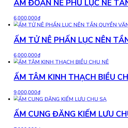
ẤM ĐOẠN NÊ PHỦ LỤC NÊ TẦ
6,000,000
₫
ẤM TỬ NÊ PHẤN LỤC NÊN TẦ
6,000,000
₫
ẤM TÂM KINH THẠCH BIỀU CH
9,000,000
₫
ẤM CUNG ĐĂNG KIẾM LƯU CH