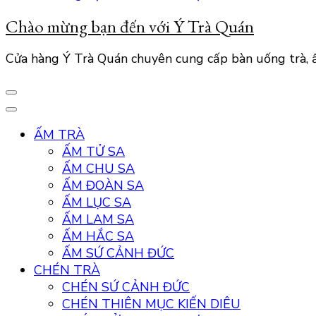
Chào mừng bạn đến với Ý Trà Quán
Cửa hàng Ý Trà Quán chuyên cung cấp bàn uống trà, ấ
ẤM TRÀ
ẤM TỬ SA
ẤM CHU SA
ẤM ĐOÀN SA
ẤM LỤC SA
ẤM LAM SA
ẤM HẮC SA
ẤM SỨ CẢNH ĐỨC
CHÉN TRÀ
CHÉN SỨ CẢNH ĐỨC
CHÉN THIÊN MỤC KIẾN DIÊU