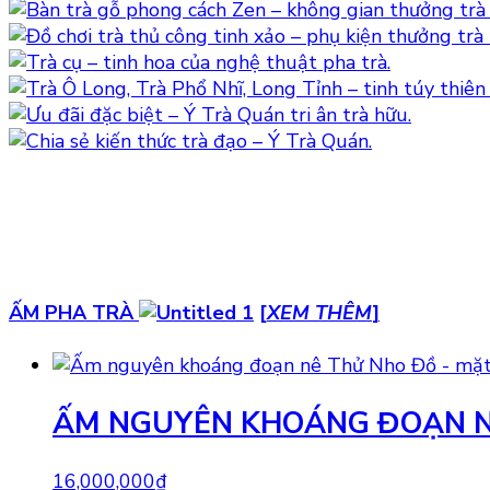
ẤM PHA TRÀ
[
XEM THÊM
]
ẤM NGUYÊN KHOÁNG ĐOẠN N
16,000,000
₫