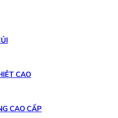
ỦI
HIỆT CAO
NG CAO CẤP