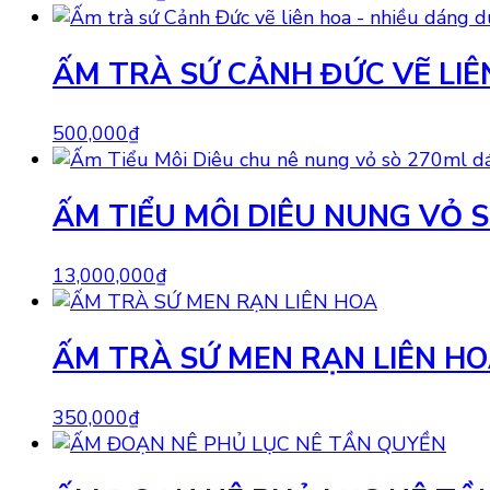
ẤM TRÀ SỨ CẢNH ĐỨC VẼ LIÊ
500,000
₫
ẤM TIỂU MÔI DIÊU NUNG VỎ 
13,000,000
₫
ẤM TRÀ SỨ MEN RẠN LIÊN H
350,000
₫