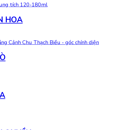
N HOA
SÒ
OA