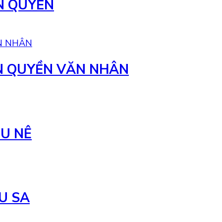
N QUYỀN
N QUYỀN VĂN NHÂN
U NÊ
U SA