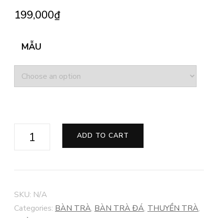
199,000
₫
MẪU
KHAY
ADD TO CART
TRÀ
ĐỘC
ẨM
CON
SKU:
N/A
TRÂU
Categories:
BÀN TRÀ
,
BÀN TRÀ ĐÁ
,
THUYỀN TRÀ
,