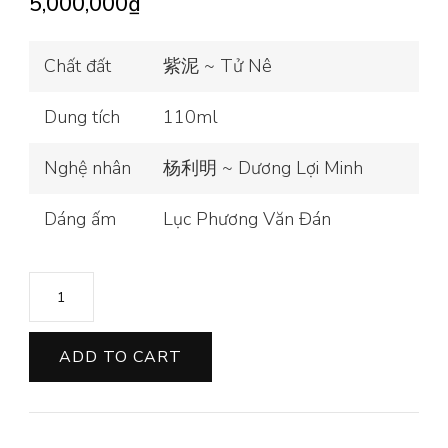
5,000,000
₫
Chất đất
紫泥 ~ Tử Nê
Dung tích
110ml
Nghệ nhân
杨利明 ~ Dương Lợi Minh
Dáng ấm
Lục Phương Văn Đán
ẤM
LỤC
PHƯƠNG
ADD TO CART
VĂN
ĐÁN
TỬ