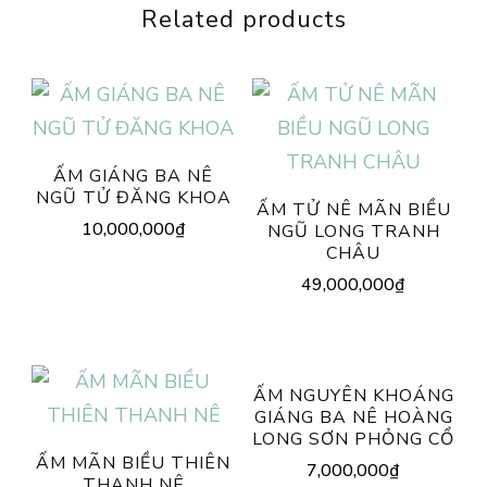
Related products
ẤM GIÁNG BA NÊ
NGŨ TỬ ĐĂNG KHOA
ẤM TỬ NÊ MÃN BIỀU
10,000,000
₫
NGŨ LONG TRANH
CHÂU
49,000,000
₫
ẤM NGUYÊN KHOÁNG
GIÁNG BA NÊ HOÀNG
LONG SƠN PHỎNG CỔ
ẤM MÃN BIỀU THIÊN
7,000,000
₫
THANH NÊ