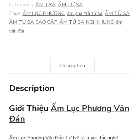
Categories:
ẤM TRÀ
,
ẤM TỬ SA
NÊ
Tags:
ẤM LỤC PHƯƠNG
,
ấm pha trà tử sa
,
ẤM TỬ SA
,
quantity
ẤM TỬ SA CAO CẤP
,
ẤM TỬ SA NGHI HƯNG
,
ấm
văn đán
Description
Description
Giới Thiệu
Ấm Lục Phương Văn
Đán
Ấm Lục Phương Văn Đán Tử Nê là tuyệt tác nghệ