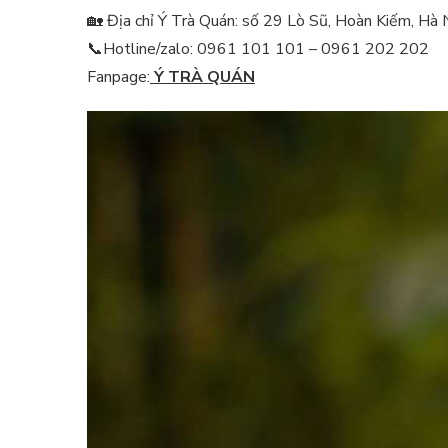
🏡 Địa chỉ Ý Trà Quán: số 29 Lò Sũ, Hoàn Kiếm, Hà 
📞Hotline/zalo: 0961 101 101 – 0961 202 202
Fanpage:
Ý TRÀ QUÁN