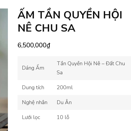
ẤM TẦN QUYỀN HỘI
NÊ CHU SA
6,500,000
₫
Tần Quyền Hội Nê – Đất Chu
Dáng Ấm
Sa
Dung tích
200ml
Nghệ nhân
Du Ân
Lưới lọc
10 lỗ