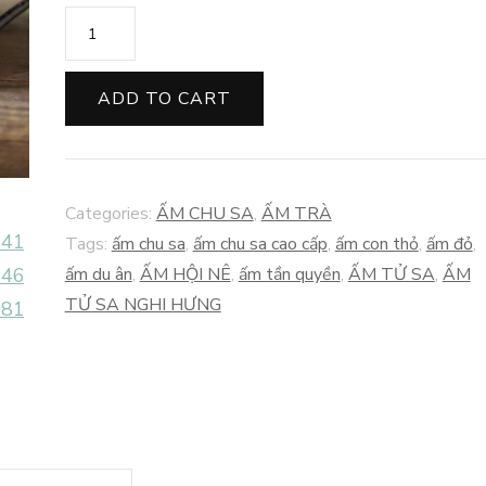
ẤM
TẦN
QUYỀN
ADD TO CART
HỘI
NÊ
CHU
Categories:
ẤM CHU SA
,
ẤM TRÀ
SA
Tags:
ấm chu sa
,
ấm chu sa cao cấp
,
ấm con thỏ
,
ấm đỏ
,
quantity
ấm du ân
,
ẤM HỘI NÊ
,
ấm tần quyền
,
ẤM TỬ SA
,
ẤM
TỬ SA NGHI HƯNG