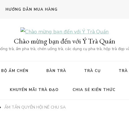
HƯỚNG DẪN MUA HÀNG
Chào mừng bạn đến với Ý Trà Quán
g trà, ấm pha trà, chén uống trà, các dụng cụ pha trà, hộp trà đẹp v
BỘ ẤM CHÉN
BÀN TRÀ
TRÀ CỤ
TRÀ
KHUYẾN MÃI TRÀ ĐẠO
CHIA SẺ KIẾN THỨC
ẤM TẦN QUYỀN HỘI NÊ CHU SA