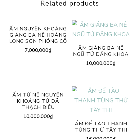
Related products
ẤM NGUYÊN KHOÁNG
GIÁNG BA NÊ HOÀNG
LONG SƠN PHỎNG CỔ
ẤM GIÁNG BA NÊ
7,000,000
₫
NGŨ TỬ ĐĂNG KHOA
10,000,000
₫
ẤM TỬ NÊ NGUYÊN
KHOÁNG TỬ DÃ
THẠCH BIỀU
10,000,000
₫
ẤM ĐẾ TÀO THANH
TÙNG THỬ TÂY THI