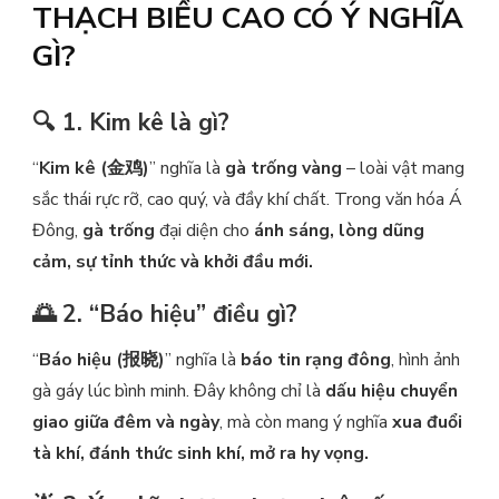
THẠCH BIỀU CAO CÓ Ý NGHĨA
GÌ?
🔍 1. Kim kê là gì?
“
Kim kê (金鸡)
” nghĩa là
gà trống vàng
– loài vật mang
sắc thái rực rỡ, cao quý, và đầy khí chất. Trong văn hóa Á
Đông,
gà trống
đại diện cho
ánh sáng, lòng dũng
cảm, sự tỉnh thức và khởi đầu mới.
🌅 2. “Báo hiệu” điều gì?
“
Báo hiệu (报晓)
” nghĩa là
báo tin rạng đông
, hình ảnh
gà gáy lúc bình minh. Đây không chỉ là
dấu hiệu chuyển
giao giữa đêm và ngày
, mà còn mang ý nghĩa
xua đuổi
tà khí, đánh thức sinh khí, mở ra hy vọng.