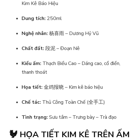
Kim Kê Báo Hiệu
Dung tích:
250ml
Nghệ nhân:
杨喜雨 – Dương Hỷ Vũ
Chất đất:
段泥 – Đoạn Nê
Kiểu ấm:
Thạch Biểu Cao – Dáng cao, cổ điển,
thanh thoát
Họa tiết:
金鸡报晓 – Kim kê báo hiệu
Chế tác:
Thủ Công Toàn Chế (全手工)
Tình trạng:
Sưu tầm – Trưng bày – Trà đạo
🐓 HỌA TIẾT KIM KÊ TRÊN ẤM