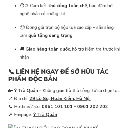
🧑‍🎨 Cam kết
thủ công toàn chế
, bảo đảm bởi
nghệ nhân có chứng chỉ
📦 Đóng gói trọn bộ hộp lụa cao cấp – sẵn sàng
làm
quà tặng sang trọng
🚚
Giao hàng toàn quốc
, hỗ trợ kiểm tra trước khi
nhận
📞
LIÊN HỆ NGAY ĐỂ SỞ HỮU TÁC
PHẨM ĐỘC BẢN
🏡
Ý Trà Quán
– Không gian trà thủ công, tử sa chọn lọc
📍 Địa chỉ:
29 Lò Sũ, Hoàn Kiếm, Hà Nội
📞 Hotline/Zalo:
0961 101 101 – 0961 202 202
🔎 Fanpage:
Ý Trà Quán