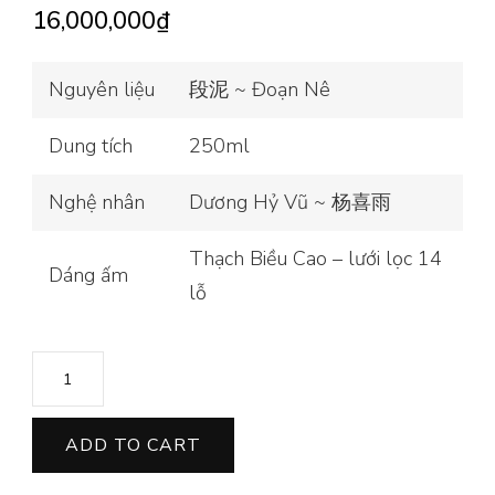
16,000,000
₫
Nguyên liệu
段泥 ~ Đoạn Nê
Dung tích
250ml
Nghệ nhân
Dương Hỷ Vũ ~ 杨喜雨
Thạch Biều Cao – lưới lọc 14
Dáng ấm
lỗ
ẤM
THẠCH
BIỀU
ADD TO CART
CAO