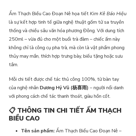
Ấm Thạch Biều Cao Đoạn Nê họa tiết
Kim Kê Báo Hiệu
là sự kết hợp tinh tế giữa nghệ thuật gốm tử sa truyền
thống và chiều sâu văn hóa phương Đông. Với dung tích
250ml – vừa đủ cho một buổi trà đàm – chiếc ấm này
không chỉ là công cụ pha trà, mà còn là vật phẩm phong
thủy may mắn, thích hợp trưng bày, biếu tặng hoặc sưu
tầm.
Mỗi chi tiết được chế tác thủ công 100%, từ bàn tay
của nghệ nhân
Dương Hỷ Vũ (杨喜雨)
– người nổi danh
với phong cách chế tác thanh thoát, giàu hồn cốt.
📋
THÔNG TIN CHI TIẾT ẤM THẠCH
BIỀU CAO
Tên sản phẩm:
Ấm Thạch Biểu Cao Đoạn Nê –