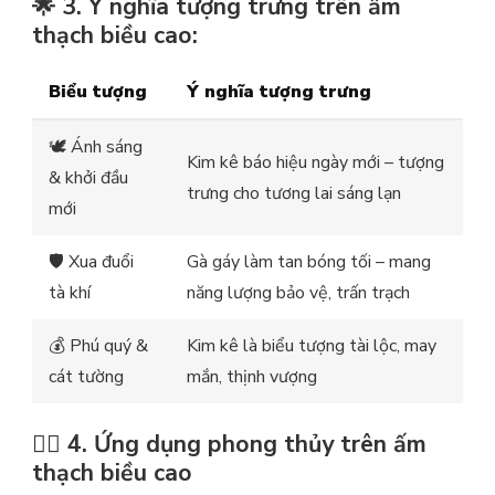
🌟 3. Ý nghĩa tượng trưng trên ấm
thạch biều cao:
Biểu tượng
Ý nghĩa tượng trưng
🕊 Ánh sáng
Kim kê báo hiệu ngày mới – tượng
& khởi đầu
trưng cho tương lai sáng lạn
mới
🛡 Xua đuổi
Gà gáy làm tan bóng tối – mang
tà khí
năng lượng bảo vệ, trấn trạch
💰 Phú quý &
Kim kê là biểu tượng tài lộc, may
cát tường
mắn, thịnh vượng
🧘‍♂️ 4. Ứng dụng phong thủy trên ấm
thạch biều cao