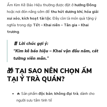
Ấm Kim Kê Báo Hiệu thường được đặt ở
hướng Đông
hoặc nơi đón nắng sớm để
thu hút dương khí, hóa giải
xui xẻo, kích hoạt tài lộc
. Đây còn là món quà tặng ý
nghĩa trong dịp
Tết – Khai niên – Tân gia – Khai
trương
.
🧧
Lời chúc gợi ý:
“
Kim kê báo hiệu – Khai vận đầu năm, cát
tường viên mãn.
”
🎁
TẠI SAO NÊN CHỌN ẤM
TẠI Ý TRÀ QUÁN?
🔥 Sản phẩm
độc bản
,
không đại trà
, dành cho
người sưu tầm tinh tế