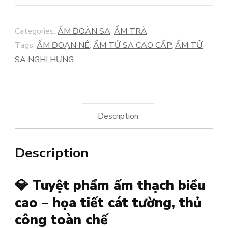
ĐOẠN
NÊ
Categories:
ẤM ĐOÀN SA
,
ẤM TRÀ
KIM
Tags:
ẤM ĐOẠN NÊ
,
ẤM TỬ SA CAO CẤP
,
ẤM TỬ
KÊ
SA NGHI HƯNG
quantity
Description
Description
💎
Tuyệt phẩm ấm thạch biều
cao – họa tiết cát tường, thủ
công toàn chế