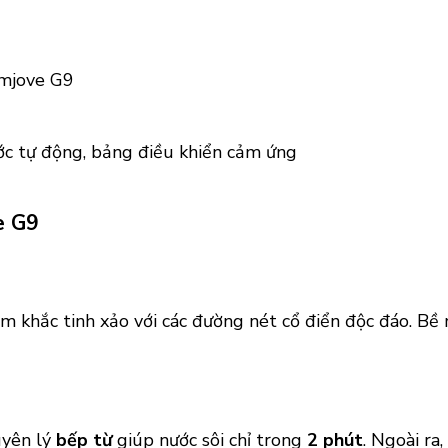
amjove G9
ớc tự động, bảng điều khiển cảm ứng
e G9
ạm khắc tinh xảo với các đường nét cổ điển độc đáo. Bề
uyên lý
bếp từ
giúp nước sôi chỉ trong
2 phút
. Ngoài ra