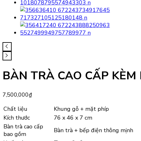
BÀN TRÀ CAO CẤP KÈM 
7,500,000
₫
Chất liệu
Khung gỗ + mặt phíp
Kích thước
76 x 46 x 7 cm
Bàn trà cao cấp
Bàn trà + bếp điện thông mịnh
bao gồm