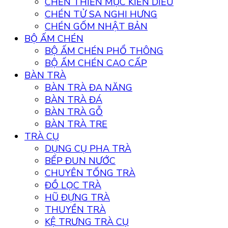
CHÉN THIÊN MỤC KIẾN DIÊU
CHÉN TỬ SA NGHI HƯNG
CHÉN GỐM NHẬT BẢN
BỘ ẤM CHÉN
BỘ ẤM CHÉN PHỔ THÔNG
BỘ ẤM CHÉN CAO CẤP
BÀN TRÀ
BÀN TRÀ ĐA NĂNG
BÀN TRÀ ĐÁ
BÀN TRÀ GỖ
BÀN TRÀ TRE
TRÀ CỤ
DỤNG CỤ PHA TRÀ
BẾP ĐUN NƯỚC
CHUYÊN TỐNG TRÀ
ĐỒ LỌC TRÀ
HŨ ĐỰNG TRÀ
THUYỀN TRÀ
KỆ TRƯNG TRÀ CỤ