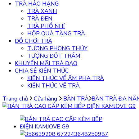
TRÀ HẢO HẠNG
TRÀ XANH
TRÀ ĐEN
TRÀ PHỔ NHĨ
HỘP QUÀ TẶNG TRÀ
ĐỒ CHƠI TRÀ
TƯỢNG PHONG THỦY
TƯỢNG ĐỐT TRẦM
KHUYẾN MÃI TRÀ ĐẠO
CHIA SẺ KIẾN THỨC
KIẾN THỨC VỀ ẤM PHA TRÀ
KIẾN THỨC VỀ TRÀ
Trang chủ
Cửa hàng
BÀN TRÀ
BÀN TRÀ ĐA N