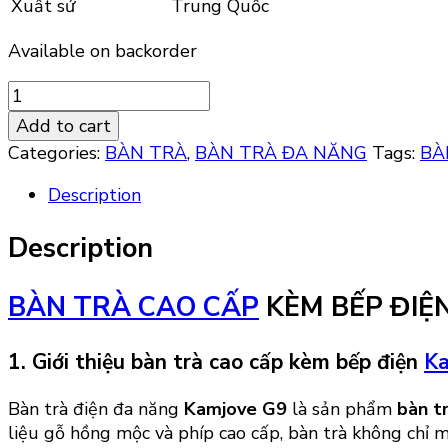
Xuất sứ
Trung Quốc
Available on backorder
BÀN
TRÀ
Add to cart
CAO
Categories:
BÀN TRÀ
,
BÀN TRÀ ĐA NĂNG
Tags:
BÀ
CẤP
KÈM
Description
BẾP
ĐIỆN
Description
KAMJOVE
G9
BÀN TRÀ CAO CẤP
KÈM BẾP ĐIỆN
quantity
1. Giới thiệu bàn trà cao cấp kèm bếp điện
Ka
Bàn trà điện đa năng
Kamjove G9
là sản phẩm
bàn t
liệu gỗ hồng mộc và phíp cao cấp, bàn trà không chỉ 