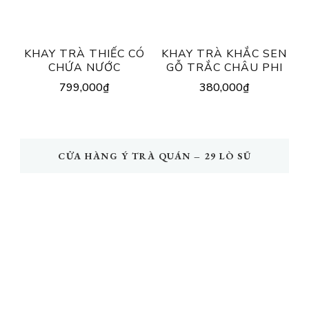
KHAY TRÀ THIẾC CÓ
KHAY TRÀ KHẮC SEN
CHỨA NƯỚC
GỖ TRẮC CHÂU PHI
799,000
₫
380,000
₫
CỬA HÀNG Ý TRÀ QUÁN – 29 LÒ SŨ