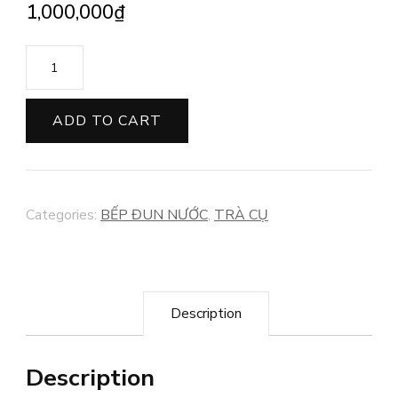
1,000,000
₫
BẾP
ĐIỆN
PHA
ADD TO CART
TRÀ
ĐƠN
CẤP
Categories:
BẾP ĐUN NƯỚC
,
TRÀ CỤ
NƯỚC
TỪ
ĐÁY
quantity
Description
Description