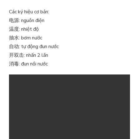
Các ký hiệu cơ bản:
电源: nguồn điện
温度: nhiệt độ
抽水: bơm nước
自动: tự động đun nước
开双击: nhấn 2 lần
消毒: đun nồi nước