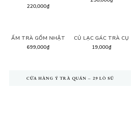
250,000
₫
220,000
₫
ẤM TRÀ GỐM NHẬT
CỦ LẠC GÁC TRÀ CỤ
699,000
₫
19,000
₫
CỬA HÀNG Ý TRÀ QUÁN – 29 LÒ SŨ