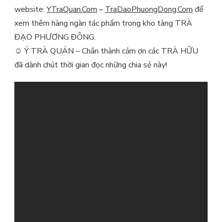
website:
YTraQuan.Com
–
TraDaoPhuongDong.Com
để
xem thêm hàng ngàn tác phẩm trong kho tàng TRÀ
ĐẠO PHƯƠNG ĐÔNG.
☺
Ý TRÀ QUÁN – Chân thành cảm ơn các TRÀ HỮU
đã dành chút thời gian đọc những chia sẻ này!