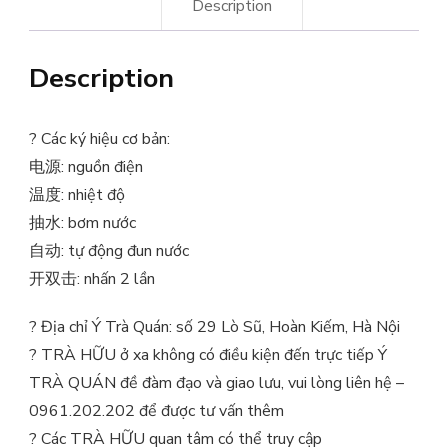
Description
Description
?
Các ký hiệu cơ bản:
电源: nguồn điện
温度: nhiệt độ
抽水: bơm nước
自动: tự động đun nước
开双击: nhấn 2 lần
?
Địa chỉ Ý Trà Quán: số 29 Lò Sũ, Hoàn Kiếm, Hà Nội
?
TRÀ HỮU ở xa không có điều kiện đến trực tiếp Ý
TRÀ QUÁN đề đàm đạo và giao lưu, vui lòng liên hệ –
0961.202.202 để được tư vấn thêm
?
Các TRÀ HỮU quan tâm có thể truy cập