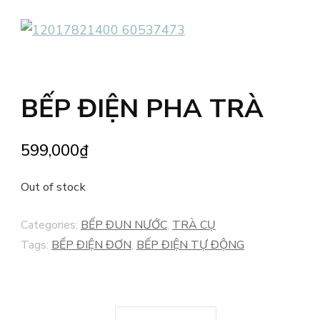
BẾP ĐIỆN PHA TRÀ
599,000
₫
Out of stock
Categories:
BẾP ĐUN NƯỚC
,
TRÀ CỤ
Tags:
BẾP ĐIỆN ĐƠN
,
BẾP ĐIỆN TỰ ĐỘNG