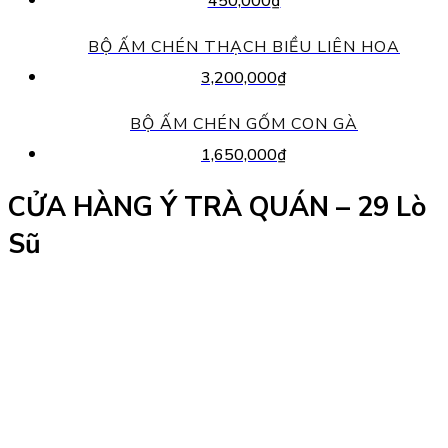
450,000
₫
BỘ ẤM CHÉN THẠCH BIỀU LIÊN HOA
3,200,000
₫
BỘ ẤM CHÉN GỐM CON GÀ
1,650,000
₫
CỬA HÀNG Ý TRÀ QUÁN – 29 Lò
Sũ