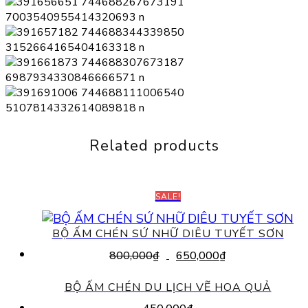
Related products
SALE!
BỘ ẤM CHÉN SỨ NHỮ DIÊU TUYẾT SƠN
Original
Current
800,000
₫
650,000
₫
price
price
was:
is:
BỘ ẤM CHÉN DU LỊCH VẼ HOA QUẢ
800,000₫.
650,000₫.