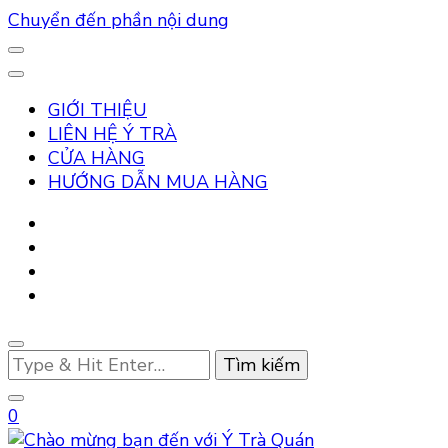
Chuyển đến phần nội dung
GIỚI THIỆU
LIÊN HỆ Ý TRÀ
CỬA HÀNG
HƯỚNG DẪN MUA HÀNG
Bạn
muốn
tìm
0
kiếm?