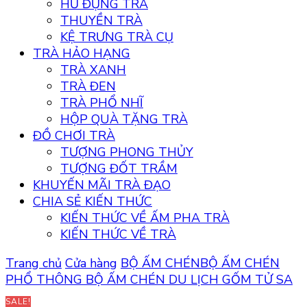
HŨ ĐỰNG TRÀ
THUYỀN TRÀ
KỆ TRƯNG TRÀ CỤ
TRÀ HẢO HẠNG
TRÀ XANH
TRÀ ĐEN
TRÀ PHỔ NHĨ
HỘP QUÀ TẶNG TRÀ
ĐỒ CHƠI TRÀ
TƯỢNG PHONG THỦY
TƯỢNG ĐỐT TRẦM
KHUYẾN MÃI TRÀ ĐẠO
CHIA SẺ KIẾN THỨC
KIẾN THỨC VỀ ẤM PHA TRÀ
KIẾN THỨC VỀ TRÀ
Trang chủ
Cửa hàng
BỘ ẤM CHÉN
BỘ ẤM CHÉN
PHỔ THÔNG
BỘ ẤM CHÉN DU LỊCH GỐM TỬ SA
SALE!