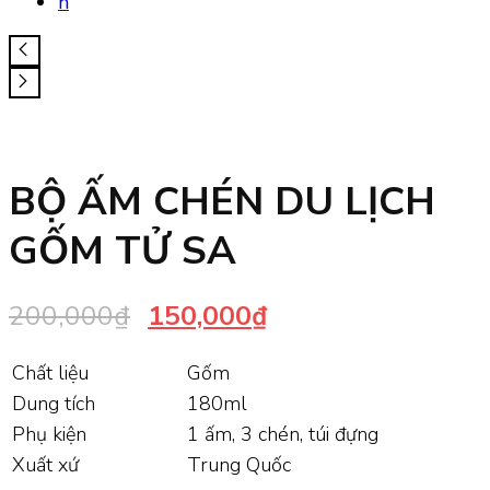
BỘ ẤM CHÉN DU LỊCH
GỐM TỬ SA
Original
Current
200,000
₫
150,000
₫
price
price
Chất liệu
Gốm
was:
is:
Dung tích
180ml
200,000₫.
150,000₫.
Phụ kiện
1 ấm, 3 chén, túi đựng
Xuất xứ
Trung Quốc