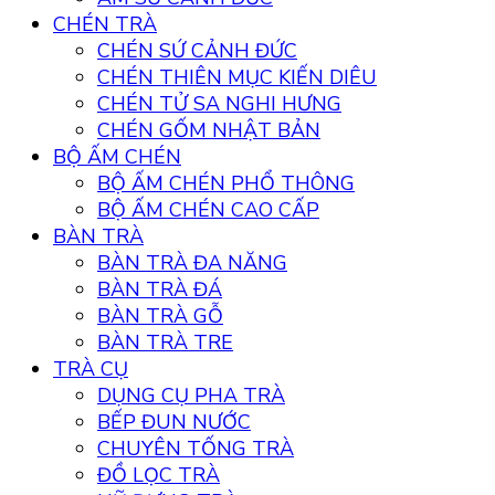
CHÉN TRÀ
CHÉN SỨ CẢNH ĐỨC
CHÉN THIÊN MỤC KIẾN DIÊU
CHÉN TỬ SA NGHI HƯNG
CHÉN GỐM NHẬT BẢN
BỘ ẤM CHÉN
BỘ ẤM CHÉN PHỔ THÔNG
BỘ ẤM CHÉN CAO CẤP
BÀN TRÀ
BÀN TRÀ ĐA NĂNG
BÀN TRÀ ĐÁ
BÀN TRÀ GỖ
BÀN TRÀ TRE
TRÀ CỤ
DỤNG CỤ PHA TRÀ
BẾP ĐUN NƯỚC
CHUYÊN TỐNG TRÀ
ĐỒ LỌC TRÀ