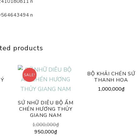
ted products
BỘ KHẢI CHÉN SỨ
SALE!
 Ý
THANH HOA
1,000,000
₫
SỨ NHỮ DIÊU BỘ ẤM
CHÉN HƯƠNG THỦY
GIANG NAM
Original
1,000,000
₫
price
Current
950,000
₫
was:
price