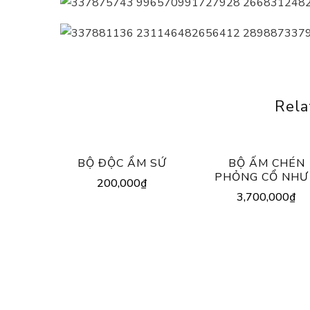
Rela
BỘ ĐỘC ẨM SỨ
BỘ ẤM CHÉN
PHỎNG CỔ NHƯ
200,000
₫
3,700,000
₫