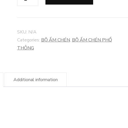
ẤM
CHÉN
DU
LỊCH
SKU:
N/A
LIÊN
Categories:
BỘ ẤM CHÉN
,
BỘ ẤM CHÉN PHỔ
HOA
THÔNG
quantity
Additional information