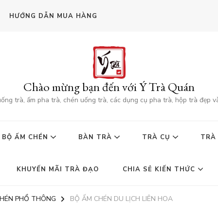
HƯỚNG DẪN MUA HÀNG
Chào mừng bạn đến với Ý Trà Quán
g trà, ấm pha trà, chén uống trà, các dụng cụ pha trà, hộp trà đẹp v
BỘ ẤM CHÉN
BÀN TRÀ
TRÀ CỤ
TRÀ
KHUYẾN MÃI TRÀ ĐẠO
CHIA SẺ KIẾN THỨC
CHÉN PHỔ THÔNG
BỘ ẤM CHÉN DU LỊCH LIÊN HOA