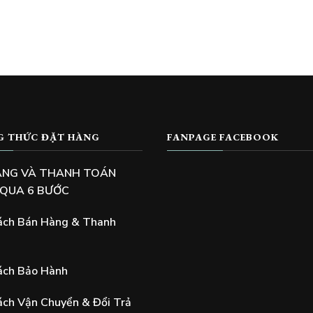
1,000,000₫.
is:
950,000₫.
G THỨC ĐẶT HÀNG
FANPAGE FACEBOOK
ÀNG VÀ THANH TOÁN
 QUA 6 BƯỚC
ách Bán Hàng & Thanh
ách Bảo Hành
ách Vận Chuyển & Đổi Trả