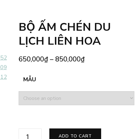
BỘ ẤM CHÉN DU
LỊCH LIÊN HOA
650,000
₫
–
850,000
₫
MẪU
BỘ
ADD TO CART