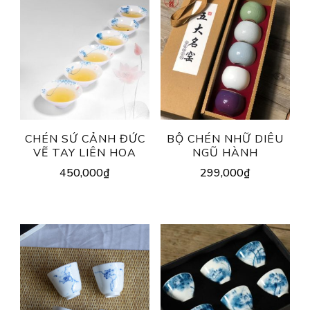
CHÉN SỨ CẢNH ĐỨC
BỘ CHÉN NHỮ DIÊU
VẼ TAY LIÊN HOA
NGŨ HÀNH
450,000
₫
299,000
₫