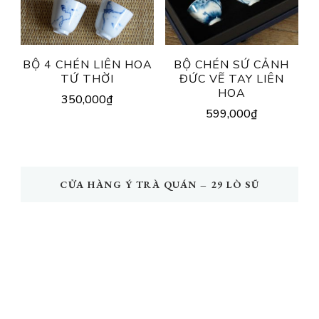
BỘ 4 CHÉN LIÊN HOA
BỘ CHÉN SỨ CẢNH
TỨ THỜI
ĐỨC VẼ TAY LIÊN
HOA
350,000
₫
599,000
₫
CỬA HÀNG Ý TRÀ QUÁN – 29 LÒ SŨ