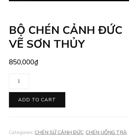
BỘ CHÉN CẢNH ĐỨC
VẼ SƠN THỦY
850,000
₫
BỘ
CHÉN
CẢNH
ADD TO CART
ĐỨC
VẼ
SƠN
Categories:
CHÉN SỨ CẢNH ĐỨC
,
CHÉN UỐNG TRÀ
THỦY