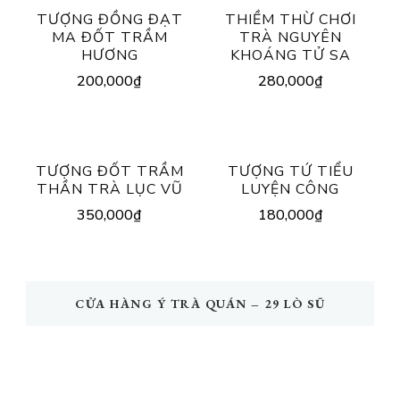
TƯỢNG ĐỒNG ĐẠT
THIỀM THỪ CHƠI
MA ĐỐT TRẦM
TRÀ NGUYÊN
HƯƠNG
KHOÁNG TỬ SA
200,000
₫
280,000
₫
TƯỢNG ĐỐT TRẦM
TƯỢNG TỨ TIỂU
THẦN TRÀ LỤC VŨ
LUYỆN CÔNG
350,000
₫
180,000
₫
CỬA HÀNG Ý TRÀ QUÁN – 29 LÒ SŨ