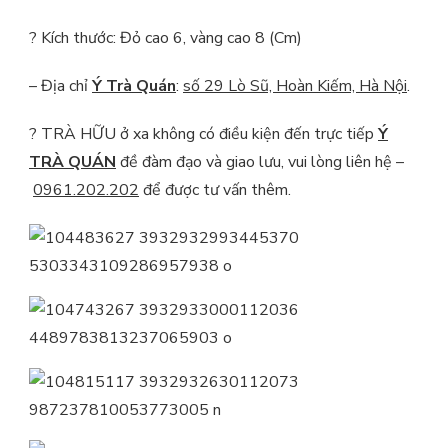
?
Kích thước: Đỏ cao 6, vàng cao 8 (Cm)
– Địa chỉ
Ý Trà Quán
:
số 29 Lò Sũ, Hoàn Kiếm, Hà Nội
.
? TRÀ HỮU ở xa không có điều kiện đến trực tiếp
Ý
TRÀ QUÁN
đề đàm đạo và giao lưu, vui lòng liên hệ –
0961.202.202
để được tư vấn thêm.