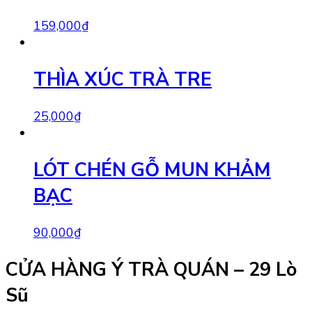
159,000
₫
THÌA XÚC TRÀ TRE
25,000
₫
LÓT CHÉN GỖ MUN KHẢM
BẠC
90,000
₫
CỬA HÀNG Ý TRÀ QUÁN – 29 Lò
Sũ