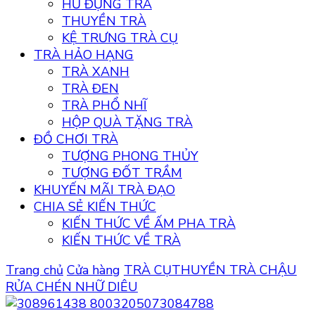
HŨ ĐỰNG TRÀ
THUYỀN TRÀ
KỆ TRƯNG TRÀ CỤ
TRÀ HẢO HẠNG
TRÀ XANH
TRÀ ĐEN
TRÀ PHỔ NHĨ
HỘP QUÀ TẶNG TRÀ
ĐỒ CHƠI TRÀ
TƯỢNG PHONG THỦY
TƯỢNG ĐỐT TRẦM
KHUYẾN MÃI TRÀ ĐẠO
CHIA SẺ KIẾN THỨC
KIẾN THỨC VỀ ẤM PHA TRÀ
KIẾN THỨC VỀ TRÀ
Trang chủ
Cửa hàng
TRÀ CỤ
THUYỀN TRÀ
CHẬU
RỬA CHÉN NHỮ DIÊU