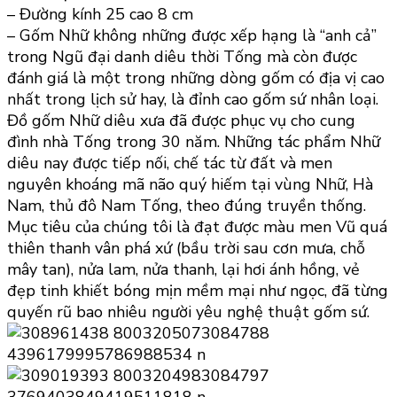
– Đường kính 25 cao 8 cm
– Gốm Nhữ không những được xếp hạng là “anh cả”
trong Ngũ đại danh diêu thời Tống mà còn được
đánh giá là một trong những dòng gốm có địa vị cao
nhất trong lịch sử hay, là đỉnh cao gốm sứ nhân loại.
Đồ gốm Nhữ diêu xưa đã được phục vụ cho cung
đình nhà Tống trong 30 năm. Những tác phẩm Nhữ
diêu nay được tiếp nối, chế tác từ đất và men
nguyên khoáng mã não quý hiếm tại vùng Nhữ, Hà
Nam, thủ đô Nam Tống, theo đúng truyền thống.
Mục tiêu của chúng tôi là đạt được màu men Vũ quá
thiên thanh vân phá xứ (bầu trời sau cơn mưa, chỗ
mây tan), nửa lam, nửa thanh, lại hơi ánh hồng, vẻ
đẹp tinh khiết bóng mịn mềm mại như ngọc, đã từng
quyến rũ bao nhiêu người yêu nghệ thuật gốm sứ.