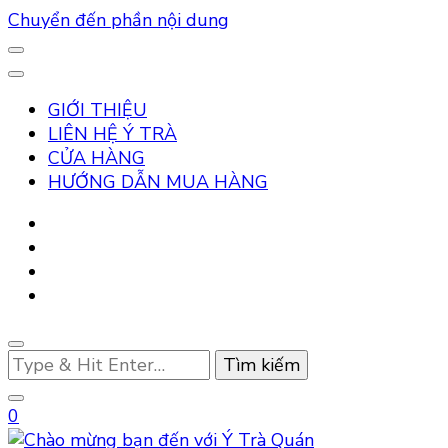
Chuyển đến phần nội dung
GIỚI THIỆU
LIÊN HỆ Ý TRÀ
CỬA HÀNG
HƯỚNG DẪN MUA HÀNG
Bạn
muốn
tìm
0
kiếm?