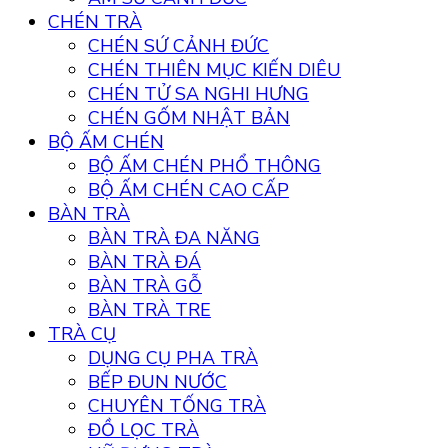
CHÉN TRÀ
CHÉN SỨ CẢNH ĐỨC
CHÉN THIÊN MỤC KIẾN DIÊU
CHÉN TỬ SA NGHI HƯNG
CHÉN GỐM NHẬT BẢN
BỘ ẤM CHÉN
BỘ ẤM CHÉN PHỔ THÔNG
BỘ ẤM CHÉN CAO CẤP
BÀN TRÀ
BÀN TRÀ ĐA NĂNG
BÀN TRÀ ĐÁ
BÀN TRÀ GỖ
BÀN TRÀ TRE
TRÀ CỤ
DỤNG CỤ PHA TRÀ
BẾP ĐUN NƯỚC
CHUYÊN TỐNG TRÀ
ĐỒ LỌC TRÀ