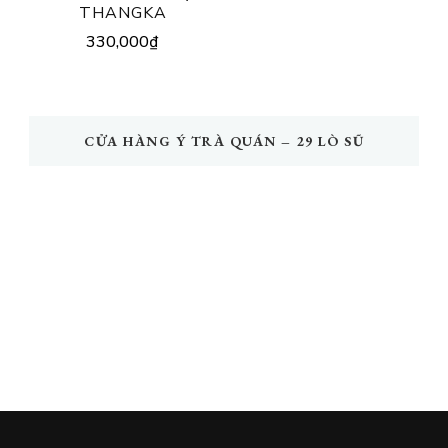
was:
is:
THANGKA
50,000₫.
30,0
330,000
₫
CỬA HÀNG Ý TRÀ QUÁN – 29 LÒ SŨ