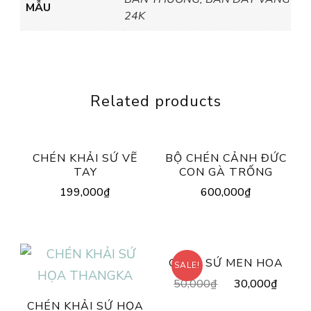
MẪU
24K
Related products
CHÉN KHẢI SỨ VẼ
BỘ CHÉN CẢNH ĐỨC
TAY
CON GÀ TRỐNG
199,000
₫
600,000
₫
CHÉN SỨ MEN HOA
SALE!
Original
Curre
50,000
₫
30,000
₫
price
price
CHÉN KHẢI SỨ HỌA