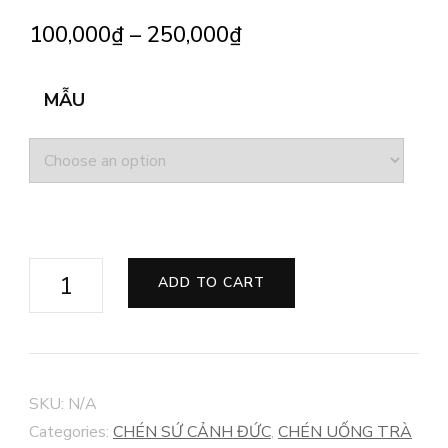
100,000
₫
–
250,000
₫
MẪU
CHÉN
ADD TO CART
CHỦ
MẶC
THÁI
LỤC
SKU:
N/A
LONG
Categories:
CHÉN SỨ CẢNH ĐỨC
,
CHÉN UỐNG TRÀ