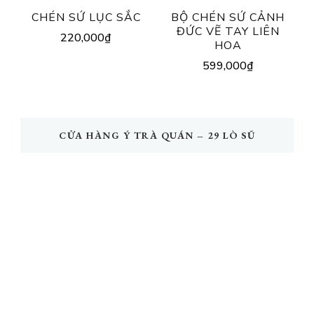
CHÉN SỨ LỤC SẮC
BỘ CHÉN SỨ CẢNH
ĐỨC VẼ TAY LIÊN
220,000
₫
HOA
599,000
₫
CỬA HÀNG Ý TRÀ QUÁN – 29 LÒ SŨ