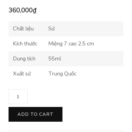
360,000
₫
Chất liệu
Sứ
Kích thước
Miệng 7 cao 2.5 cm
Dung tích
55ml
Xuất sứ
Trung Quốc
CHÉN
SỨ
LIÊN
ADD TO CART
HOA
VẼ