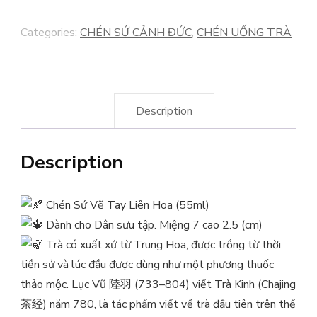
TAY
Categories:
CHÉN SỨ CẢNH ĐỨC
,
CHÉN UỐNG TRÀ
DÁNG
TRÒN
quantity
Description
Description
Chén Sứ Vẽ Tay Liên Hoa (55ml)
Dành cho Dân sưu tập. Miệng 7 cao 2.5 (cm)
Trà có xuất xứ từ Trung Hoa, được trồng từ thời
tiền sử và lúc đầu được dùng như một phương thuốc
thảo mộc. Lục Vũ 陸羽 (733–804) viết Trà Kinh (Chajing
茶经) năm 780, là tác phẩm viết về trà đầu tiên trên thế