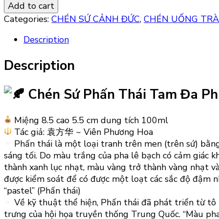
SỨ
Add to cart
PHẤN
Categories:
CHÉN SỨ CẢNH ĐỨC
,
CHÉN UỐNG TRÀ
THÁI
TAM
Description
ĐA
PHÚC
Description
LỘC
THỌ
Chén Sứ Phấn Thái Tam Đa Phú
quantity
Miệng 8.5 cao 5.5 cm dung tích 100ml
Tác giả: 袁方华 ~ Viên Phương Hoa
Phấn thái là một loại tranh trên men (trên sứ) bằng
sáng tối. Do màu trắng của pha lê bạch có cảm giác k
thành xanh lục nhạt, màu vàng trở thành vàng nhạt v
được kiểm soát để có được một loạt các sắc độ đậm nh
“pastel” (Phấn thái)
Về kỹ thuật thể hiện, Phấn thái đã phát triển từ 
trưng của hội họa truyền thống Trung Quốc. “Màu pha 