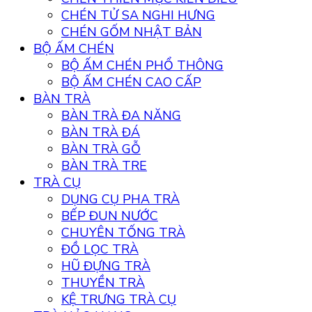
CHÉN TỬ SA NGHI HƯNG
CHÉN GỐM NHẬT BẢN
BỘ ẤM CHÉN
BỘ ẤM CHÉN PHỔ THÔNG
BỘ ẤM CHÉN CAO CẤP
BÀN TRÀ
BÀN TRÀ ĐA NĂNG
BÀN TRÀ ĐÁ
BÀN TRÀ GỖ
BÀN TRÀ TRE
TRÀ CỤ
DỤNG CỤ PHA TRÀ
BẾP ĐUN NƯỚC
CHUYÊN TỐNG TRÀ
ĐỒ LỌC TRÀ
HŨ ĐỰNG TRÀ
THUYỀN TRÀ
KỆ TRƯNG TRÀ CỤ