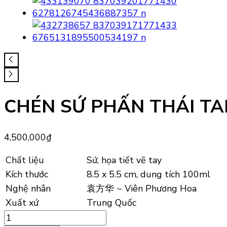
CHÉN SỨ PHẤN THÁI T
4,500,000
₫
Chất liệu
Sứ, họa tiết vẽ tay
Kích thước
8.5 x 5.5 cm, dung tích 100ml
Nghệ nhân
袁方华 ~ Viên Phương Hoa
Xuất xứ
Trung Quốc
CHÉN