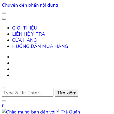
Chuyển đến phần nội dung
GIỚI THIỆU
LIÊN HỆ Ý TRÀ
CỬA HÀNG
HƯỚNG DẪN MUA HÀNG
Bạn
muốn
tìm
0
kiếm?