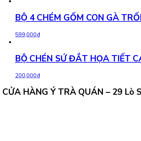
BỘ 4 CHÉM GỐM CON GÀ TR
599,000
₫
BỘ CHÉN SỨ ĐẮT HỌA TIẾT C
200,000
₫
CỬA HÀNG Ý TRÀ QUÁN – 29 Lò 