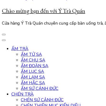
Chào mừng bạn đến với Ý Trà Quán
Cửa hàng Ý Trà Quán chuyên cung cấp bàn uống trà, ấ
ẤM TRÀ
ẤM TỬ SA
ẤM CHU SA
ẤM ĐOÀN SA
ẤM LỤC SA
ẤM LAM SA
ẤM HẮC SA
ẤM SỨ CẢNH ĐỨC
CHÉN TRÀ
CHÉN SỨ CẢNH ĐỨC
CHÉN THIÊN MỤC KIẾN DIÊU