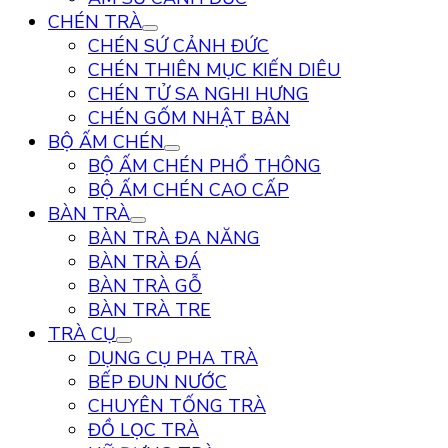
CHÉN TRÀ
CHÉN SỨ CẢNH ĐỨC
CHÉN THIÊN MỤC KIẾN DIÊU
CHÉN TỬ SA NGHI HƯNG
CHÉN GỐM NHẬT BẢN
BỘ ẤM CHÉN
BỘ ẤM CHÉN PHỔ THÔNG
BỘ ẤM CHÉN CAO CẤP
BÀN TRÀ
BÀN TRÀ ĐA NĂNG
BÀN TRÀ ĐÁ
BÀN TRÀ GỖ
BÀN TRÀ TRE
TRÀ CỤ
DỤNG CỤ PHA TRÀ
BẾP ĐUN NƯỚC
CHUYÊN TỐNG TRÀ
ĐỒ LỌC TRÀ