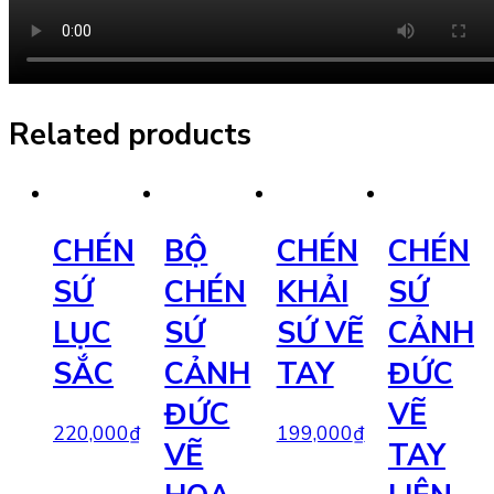
Related products
CHÉN
BỘ
CHÉN
CHÉN
SỨ
CHÉN
KHẢI
SỨ
LỤC
SỨ
SỨ VẼ
CẢNH
SẮC
CẢNH
TAY
ĐỨC
ĐỨC
VẼ
220,000
₫
199,000
₫
VẼ
TAY