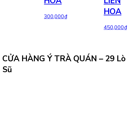
HOA
LIÊN
HOA
300,000
₫
450,000
₫
CỬA HÀNG Ý TRÀ QUÁN – 29 Lò
Sũ