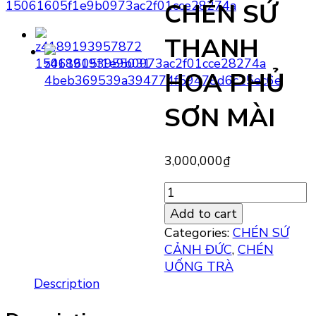
CHÉN SỨ
THANH
HOA PHỦ
SƠN MÀI
3,000,000
₫
CHÉN
SỨ
Add to cart
THANH
Categories:
CHÉN SỨ
HOA
CẢNH ĐỨC
,
CHÉN
PHỦ
UỐNG TRÀ
SƠN
Description
MÀI
quantity