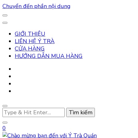
Chuyển đến phần nội dung
GIỚI THIỆU
LIÊN HỆ Ý TRÀ
CỬA HÀNG
HƯỚNG DẪN MUA HÀNG
Bạn
muốn
tìm
0
kiếm?