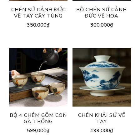
CHÉN SỨ CẢNH ĐỨC
BỘ CHÉN SỨ CẢNH
VẼ TAY CÂY TÙNG
ĐỨC VẼ HOA
350,000
₫
300,000
₫
BỘ 4 CHÉM GỐM CON
CHÉN KHẢI SỨ VẼ
GÀ TRỐNG
TAY
599,000
₫
199,000
₫