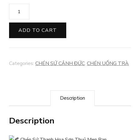
CHÉN
SỨ
THANH
ADD TO CART
HOA
SƠN
THỦY
Categories:
CHÉN SỨ CẢNH ĐỨC
,
CHÉN UỐNG TRÀ
MEN
RẠN
quantity
Description
Description
Chén Sứ Thanh Hoa Sơn Thuỷ Men Rạn