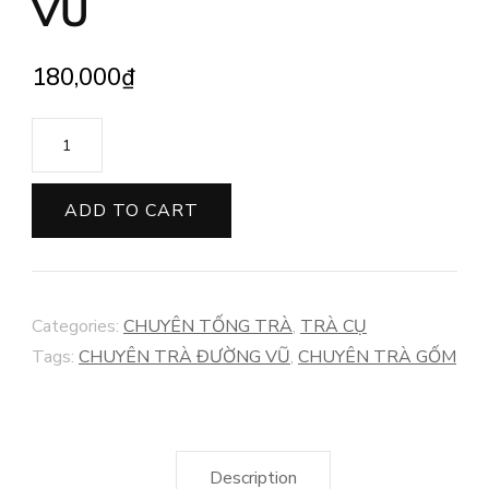
VŨ
180,000
₫
CHUYÊN
TRÀ
ĐƯỜNG
ADD TO CART
VŨ
quantity
Categories:
CHUYÊN TỐNG TRÀ
,
TRÀ CỤ
Tags:
CHUYÊN TRÀ ĐƯỜNG VŨ
,
CHUYÊN TRÀ GỐM
Description