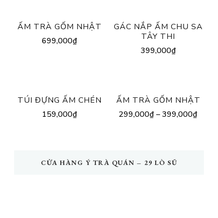
ẤM TRÀ GỐM NHẬT
GÁC NẮP ẤM CHU SA
TÂY THI
699,000
₫
399,000
₫
TÚI ĐỰNG ẤM CHÉN
ẤM TRÀ GỐM NHẬT
159,000
₫
299,000
₫
–
399,000
₫
CỬA HÀNG Ý TRÀ QUÁN – 29 LÒ SŨ