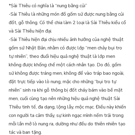
*Sài Thiêu có nghĩa là “nung bằng củi”
-Sài Thiêu là những món đồ gốm sứ được nung bằng củi
đốt, gỗ thông. Có thể chia làm 2 loại là Sài Thiêu kiểu cổ
và Sài Thiêu hiện đại.
-Sài Thiêu hiện đại chịu nhiều ảnh hưởng của nghệ thuật
gốm sứ Nhật Bản, nhằm có được lớp “men chảy bụi tro
tự nhiên”, theo đuổi hiệu quả nghệ thuật là lớp men
không được khống chế một cách nhân tạo. Do đó, gốm
sứ không được tráng men, không để vào tráp bao ngoài,
đặt trực tiếp vào lò nung, mặc cho những “bụi tro tự
nhiên” sinh ra khi gỗ thông bị đốt cháy bám vào bề mặt
men, cuối cùng tạo nên những hiệu quả nghệ thuật Sài
Thiêu tinh tế, đa dạng, lộng lẫy, mộc mạc. Điều này khiến
con người ta cảm thấy, sự kinh ngạc mình nếm trải trong
mỗi lần mở lò nung ra, dường như đều do thiên nhiên tạo
tác và ban tặng.