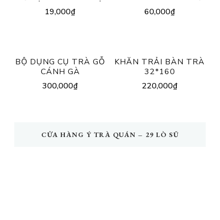
19,000
₫
60,000
₫
BỘ DỤNG CỤ TRÀ GỖ
KHĂN TRẢI BÀN TRÀ
CÁNH GÀ
32*160
300,000
₫
220,000
₫
CỬA HÀNG Ý TRÀ QUÁN – 29 LÒ SŨ