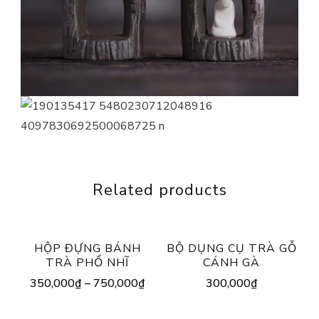
Related products
HỘP ĐỰNG BÁNH
BỘ DỤNG CỤ TRÀ GỖ
TRÀ PHỔ NHĨ
CÁNH GÀ
350,000
₫
–
750,000
₫
300,000
₫