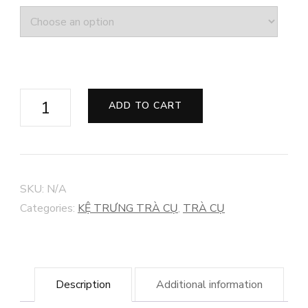
GÁC
ADD TO CART
NẮP
ẤM
GỐM
quantity
SKU:
N/A
Categories:
KỆ TRƯNG TRÀ CỤ
,
TRÀ CỤ
Description
Additional information