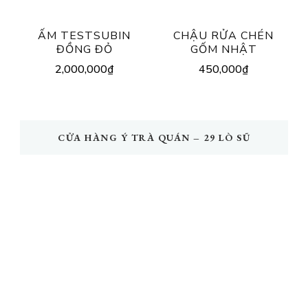
ẤM TESTSUBIN
CHẬU RỬA CHÉN
ĐỒNG ĐỎ
GỐM NHẬT
2,000,000
₫
450,000
₫
CỬA HÀNG Ý TRÀ QUÁN – 29 LÒ SŨ