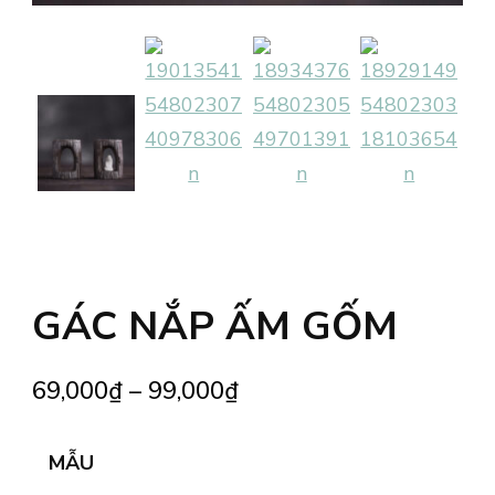
GÁC NẮP ẤM GỐM
69,000
₫
–
99,000
₫
MẪU