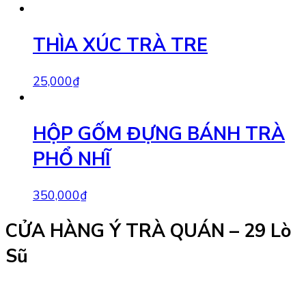
THÌA XÚC TRÀ TRE
25,000
₫
HỘP GỐM ĐỰNG BÁNH TRÀ
PHỔ NHĨ
350,000
₫
CỬA HÀNG Ý TRÀ QUÁN – 29 Lò
Sũ