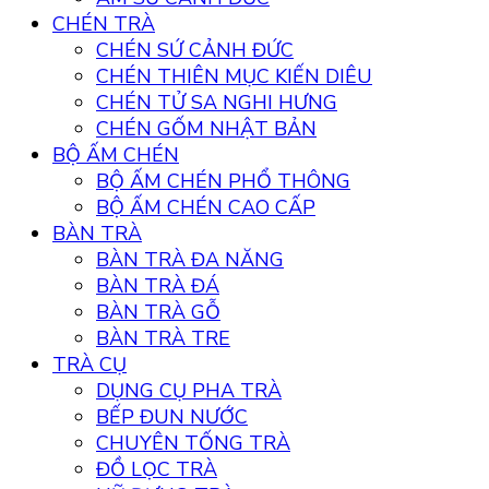
CHÉN TRÀ
CHÉN SỨ CẢNH ĐỨC
CHÉN THIÊN MỤC KIẾN DIÊU
CHÉN TỬ SA NGHI HƯNG
CHÉN GỐM NHẬT BẢN
BỘ ẤM CHÉN
BỘ ẤM CHÉN PHỔ THÔNG
BỘ ẤM CHÉN CAO CẤP
BÀN TRÀ
BÀN TRÀ ĐA NĂNG
BÀN TRÀ ĐÁ
BÀN TRÀ GỖ
BÀN TRÀ TRE
TRÀ CỤ
DỤNG CỤ PHA TRÀ
BẾP ĐUN NƯỚC
CHUYÊN TỐNG TRÀ
ĐỒ LỌC TRÀ