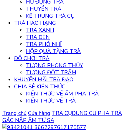
HŨ ĐỰNG TRÀ
THUYỀN TRÀ
KỆ TRƯNG TRÀ CỤ
TRÀ HẢO HẠNG
TRÀ XANH
TRÀ ĐEN
TRÀ PHỔ NHĨ
HỘP QUÀ TẶNG TRÀ
ĐỒ CHƠI TRÀ
TƯỢNG PHONG THỦY
TƯỢNG ĐỐT TRẦM
KHUYẾN MÃI TRÀ ĐẠO
CHIA SẺ KIẾN THỨC
KIẾN THỨC VỀ ẤM PHA TRÀ
KIẾN THỨC VỀ TRÀ
Trang chủ
Cửa hàng
TRÀ CỤ
DỤNG CỤ PHA TRÀ
GÁC NẮP ẤM TỬ SA