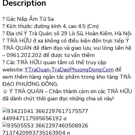
Description
?
Gác Nắp Ấm Tử Sa
?
Kích thước: đường kính 4, cao 4.5 (Cm)
?
Địa chỉ Ý Trà Quán: số 29 Lò Sũ, Hoàn Kiếm, Hà Nội
?
TRÀ HỮU ở xa không có điều kiện đến trực tiếp Ý
TRÀ QUÁN đề đàm đạo và giao lưu, vui lòng liên hệ
– 0961.202.202 để được tư vấn thêm
?
Các TRÀ HỮU quan tâm có thể truy cập
website:
YTraQuan-TraDaoPhuongDong.Com
để
xem thêm hàng ngàn tác phẩm trong kho tàng TRÀ
ĐẠO PHƯƠNG ĐÔNG.
☺
Ý TRÀ QUÁN – Chân thành cảm ơn các TRÀ HỮU
đã dành chút thời gian đọc những chia sẻ này!