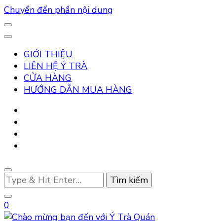
Chuyển đến phần nội dung
GIỚI THIỆU
LIÊN HỆ Ý TRÀ
CỬA HÀNG
HƯỚNG DẪN MUA HÀNG
Bạn
muốn
tìm
0
kiếm?