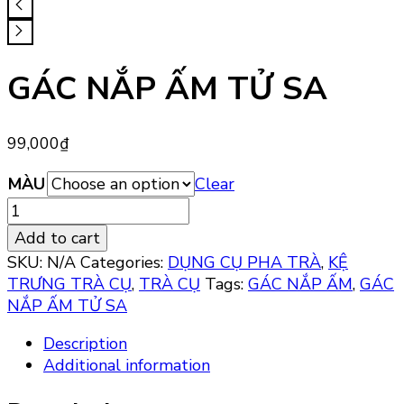
GÁC NẮP ẤM TỬ SA
99,000
₫
MÀU
Clear
GÁC
NẮP
Add to cart
ẤM
SKU:
N/A
Categories:
DỤNG CỤ PHA TRÀ
,
KỆ
TỬ
TRƯNG TRÀ CỤ
,
TRÀ CỤ
Tags:
GÁC NẮP ẤM
,
GÁC
SA
NẮP ẤM TỬ SA
quantity
Description
Additional information