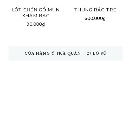
LÓT CHÉN GỖ MUN
THÙNG RÁC TRE
KHẢM BẠC
600,000
₫
90,000
₫
CỬA HÀNG Ý TRÀ QUÁN – 29 LÒ SŨ