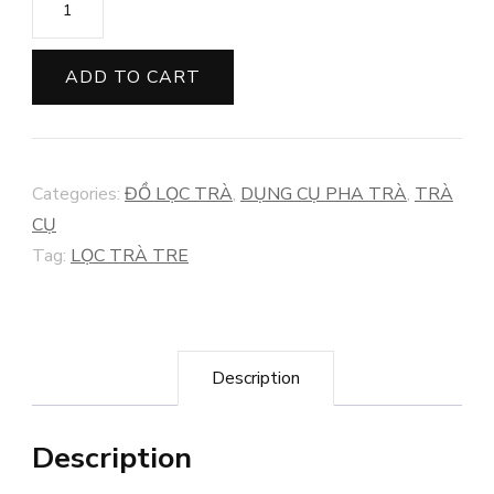
TRÀ
TRE
ADD TO CART
CÁCH
ĐIỆU
quantity
Categories:
ĐỒ LỌC TRÀ
,
DỤNG CỤ PHA TRÀ
,
TRÀ
CỤ
Tag:
LỌC TRÀ TRE
Description
Description