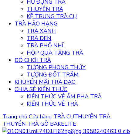
HŨ ĐỰNG TRÀ
THUYỀN TRÀ
KỆ TRƯNG TRÀ CỤ
TRÀ HẢO HẠNG
TRÀ XANH
TRÀ ĐEN
TRÀ PHỔ NHĨ
HỘP QUÀ TẶNG TRÀ
ĐỒ CHƠI TRÀ
TƯỢNG PHONG THỦY
TƯỢNG ĐỐT TRẦM
KHUYẾN MÃI TRÀ ĐẠO
CHIA SẺ KIẾN THỨC
KIẾN THỨC VỀ ẤM PHA TRÀ
KIẾN THỨC VỀ TRÀ
Trang chủ
Cửa hàng
TRÀ CỤ
THUYỀN TRÀ
THUYỀN TRÀ GỖ BAKELITE