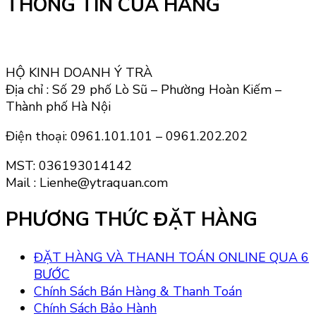
THÔNG TIN CỬA HÀNG
HỘ KINH DOANH Ý TRÀ
Địa chỉ : Số 29 phố Lò Sũ – Phường Hoàn Kiếm –
Thành phố Hà Nội
Điện thoại: 0961.101.101 – 0961.202.202
MST: 036193014142
Mail : Lienhe@ytraquan.com
PHƯƠNG THỨC ĐẶT HÀNG
ĐẶT HÀNG VÀ THANH TOÁN ONLINE QUA 6
BƯỚC
Chính Sách Bán Hàng & Thanh Toán
Chính Sách Bảo Hành