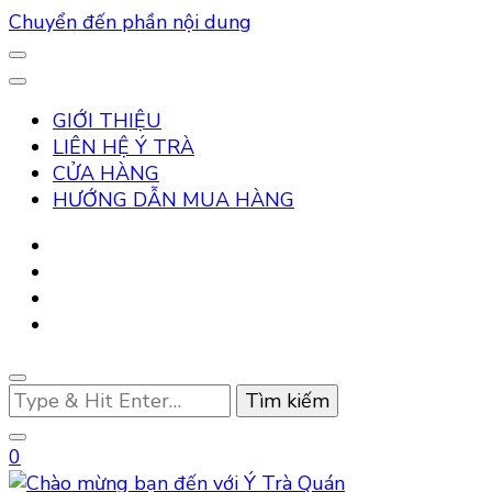
Chuyển đến phần nội dung
GIỚI THIỆU
LIÊN HỆ Ý TRÀ
CỬA HÀNG
HƯỚNG DẪN MUA HÀNG
Bạn
muốn
tìm
0
kiếm?