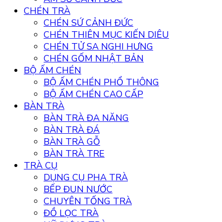
CHÉN TRÀ
CHÉN SỨ CẢNH ĐỨC
CHÉN THIÊN MỤC KIẾN DIÊU
CHÉN TỬ SA NGHI HƯNG
CHÉN GỐM NHẬT BẢN
BỘ ẤM CHÉN
BỘ ẤM CHÉN PHỔ THÔNG
BỘ ẤM CHÉN CAO CẤP
BÀN TRÀ
BÀN TRÀ ĐA NĂNG
BÀN TRÀ ĐÁ
BÀN TRÀ GỖ
BÀN TRÀ TRE
TRÀ CỤ
DỤNG CỤ PHA TRÀ
BẾP ĐUN NƯỚC
CHUYÊN TỐNG TRÀ
ĐỒ LỌC TRÀ