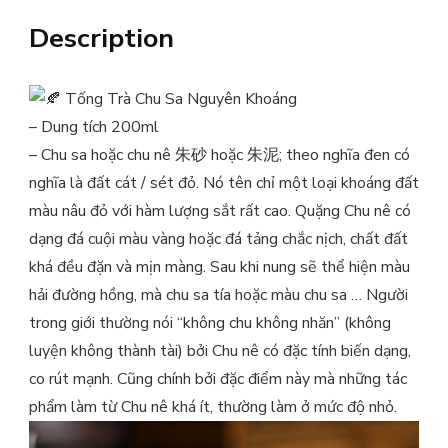
Description
Tống Trà Chu Sa Nguyên Khoáng
– Dung tích 200ml
– Chu sa hoặc chu nê 朱砂 hoặc 朱泥; theo nghĩa đen có
nghĩa là đất cát / sét đỏ. Nó tên chỉ một loại khoáng đất
màu nâu đỏ với hàm lượng sắt rất cao. Quặng Chu nê có
dạng đá cuội màu vàng hoặc đá tảng chắc nịch, chất đất
khá đều đặn và mịn màng. Sau khi nung sẽ thể hiện màu
hải đường hồng, mà chu sa tía hoặc màu chu sa … Người
trong giới thường nói “không chu không nhăn” (không
luyện không thành tài) bởi Chu nê có đặc tính biến dạng,
co rút mạnh. Cũng chính bởi đặc điểm này mà những tác
phẩm làm từ Chu nê khá ít, thường làm ở mức độ nhỏ.