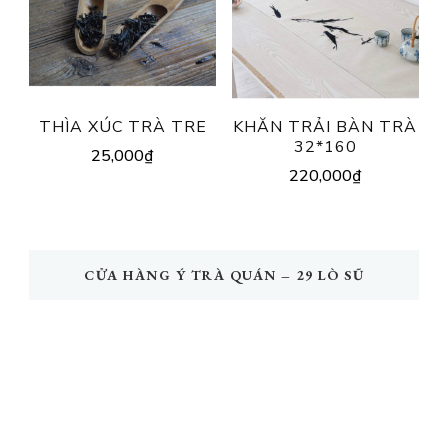
THÌA XÚC TRÀ TRE
KHĂN TRẢI BÀN TRÀ
32*160
25,000
₫
220,000
₫
CỬA HÀNG Ý TRÀ QUÁN – 29 LÒ SŨ