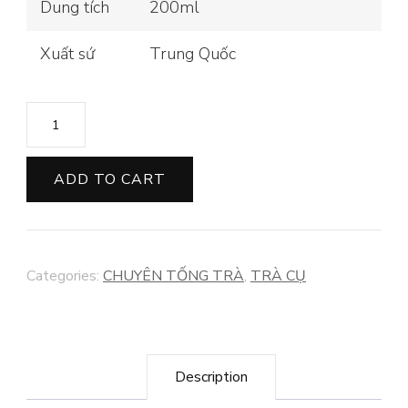
Dung tích
200ml
Xuất sứ
Trung Quốc
TỐNG
TRÀ
CHU
ADD TO CART
SA
NGUYÊN
KHOÁNG
Categories:
CHUYÊN TỐNG TRÀ
,
TRÀ CỤ
quantity
Description