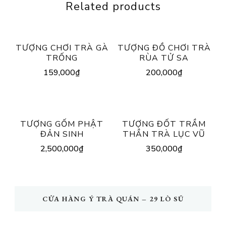
Related products
TƯỢNG CHƠI TRÀ GÀ
TƯỢNG ĐỒ CHƠI TRÀ
TRỐNG
RÙA TỬ SA
159,000
₫
200,000
₫
TƯỢNG GỐM PHẬT
TƯỢNG ĐỐT TRẦM
ĐẢN SINH
THẦN TRÀ LỤC VŨ
2,500,000
₫
350,000
₫
CỬA HÀNG Ý TRÀ QUÁN – 29 LÒ SŨ