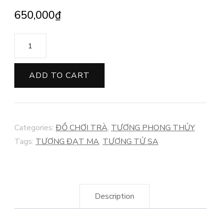
650,000
₫
TƯỢNG
TỬ
SA
ADD TO CART
ĐẠT
MA
quantity
Categories:
ĐỒ CHƠI TRÀ
,
TƯỢNG PHONG THỦY
Tags:
TƯỢNG ĐẠT MA
,
TƯỢNG TỬ SA
Description