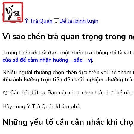
tại
Chén
trà:
Ý Trà Quán
Để lại bình luận
Đừng
chỉ
Vì sao chén trà quan trọng trong 
chọn
theo
Trong thế giới
trà đạo
, một chén trà không chỉ là vật 
cách
cửa sổ để cảm nhận hương – sắc – vị
.
nhìn!
Nhiều người thường chọn chén dựa trên yếu tố thẩm m
đều ảnh hưởng trực tiếp đến trải nghiệm thưởng trà
.
👉 Câu hỏi đặt ra: Bạn nên chọn chén trà như thế nào
Hãy cùng Ý Trà Quán khám phá.
Những yếu tố cần cân nhắc khi chọ