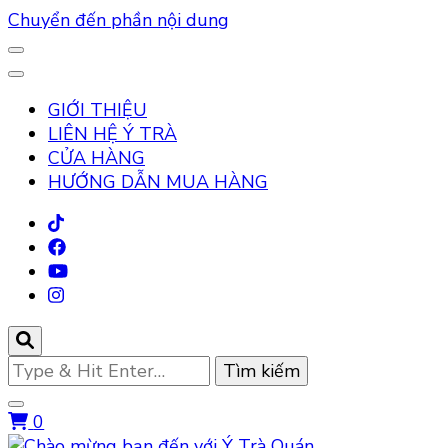
Chuyển đến phần nội dung
GIỚI THIỆU
LIÊN HỆ Ý TRÀ
CỬA HÀNG
HƯỚNG DẪN MUA HÀNG
Bạn
muốn
tìm
0
kiếm?