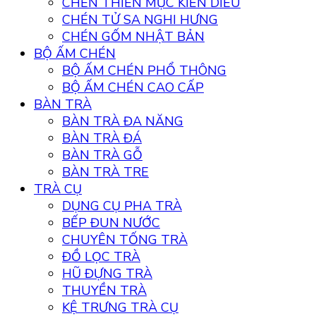
CHÉN THIÊN MỤC KIẾN DIÊU
CHÉN TỬ SA NGHI HƯNG
CHÉN GỐM NHẬT BẢN
BỘ ẤM CHÉN
BỘ ẤM CHÉN PHỔ THÔNG
BỘ ẤM CHÉN CAO CẤP
BÀN TRÀ
BÀN TRÀ ĐA NĂNG
BÀN TRÀ ĐÁ
BÀN TRÀ GỖ
BÀN TRÀ TRE
TRÀ CỤ
DỤNG CỤ PHA TRÀ
BẾP ĐUN NƯỚC
CHUYÊN TỐNG TRÀ
ĐỒ LỌC TRÀ
HŨ ĐỰNG TRÀ
THUYỀN TRÀ
KỆ TRƯNG TRÀ CỤ