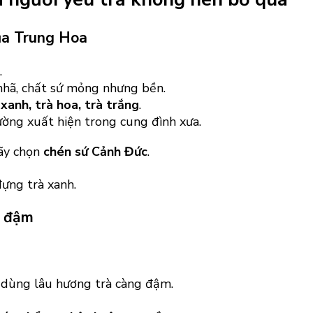
ủa Trung Hoa
.
nhã, chất sứ mỏng nhưng bền.
 xanh, trà hoa, trà trắng
.
hường xuất hiện trong cung đình xưa.
hãy chọn
chén sứ Cảnh Đức
.
à đậm
g dùng lâu hương trà càng đậm.