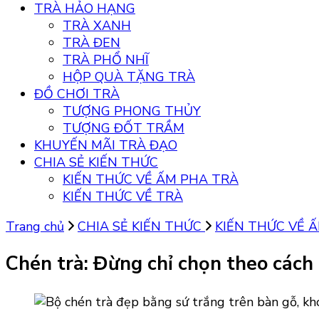
TRÀ HẢO HẠNG
TRÀ XANH
TRÀ ĐEN
TRÀ PHỔ NHĨ
HỘP QUÀ TẶNG TRÀ
ĐỒ CHƠI TRÀ
TƯỢNG PHONG THỦY
TƯỢNG ĐỐT TRẦM
KHUYẾN MÃI TRÀ ĐẠO
CHIA SẺ KIẾN THỨC
KIẾN THỨC VỀ ẤM PHA TRÀ
KIẾN THỨC VỀ TRÀ
Trang chủ
CHIA SẺ KIẾN THỨC
KIẾN THỨC VỀ 
Chén trà: Đừng chỉ chọn theo cách 