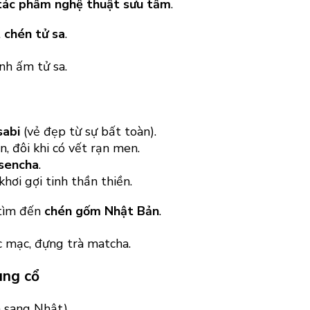
tác phẩm nghệ thuật sưu tầm
.
t
chén tử sa
.
sabi
(vẻ đẹp từ sự bất toàn).
, đôi khi có vết rạn men.
 sencha
.
 khơi gợi tinh thần thiền.
 tìm đến
chén gốm Nhật Bản
.
ung cổ
 sang Nhật).