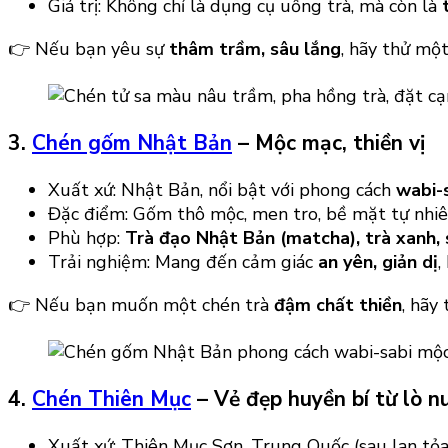
Giá trị: Không chỉ là dụng cụ uống trà, mà còn là
👉 Nếu bạn yêu sự
thâm trầm, sâu lắng
, hãy thử mộ
3.
Chén gốm Nhật Bản
– Mộc mạc, thiền vị
Xuất xứ: Nhật Bản, nổi bật với phong cách
wabi-
Đặc điểm: Gốm thô mộc, men tro, bề mặt tự nhiên
Phù hợp:
Trà đạo Nhật Bản (matcha), trà xanh,
Trải nghiệm: Mang đến cảm giác
an yên, giản dị
,
👉 Nếu bạn muốn một chén trà
đậm chất thiền
, hãy
4.
Chén Thiên Mục
– Vẻ đẹp huyền bí từ lò n
Xuất xứ: Thiên Mục Sơn, Trung Quốc (sau lan tỏa