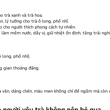
 trà xanh và trà hoa.
an, lý tưởng cho trà ô long, phổ nhĩ.
p cho người thích phong cách tự nhiên.
, làm mềm nước, dầy vị, giữ nhiệt ổn định, tăng trải nghi
 long, phổ nhĩ).
g gian thoáng đãng.
a văn, dáng chén, màu men không chỉ để ngắm mà còn c
 người yêu trà không nên bỏ qua