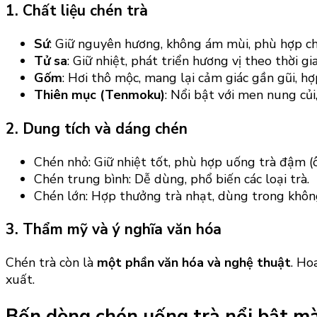
1. Chất liệu chén trà
Sứ
: Giữ nguyên hương, không ám mùi, phù hợp cho
Tử sa
: Giữ nhiệt, phát triển hương vị theo thời gi
Gốm
: Hơi thô mộc, mang lại cảm giác gần gũi, hợ
Thiên mục (Tenmoku)
: Nổi bật với men nung củi
2. Dung tích và dáng chén
Chén nhỏ: Giữ nhiệt tốt, phù hợp uống trà đậm (ô
Chén trung bình: Dễ dùng, phổ biến các loại trà.
Chén lớn: Hợp thưởng trà nhạt, dùng trong khôn
3. Thẩm mỹ và ý nghĩa văn hóa
Chén trà còn là
một phần văn hóa và nghệ thuật
. Ho
xuất.
Bốn dòng chén uống trà nổi bật mà