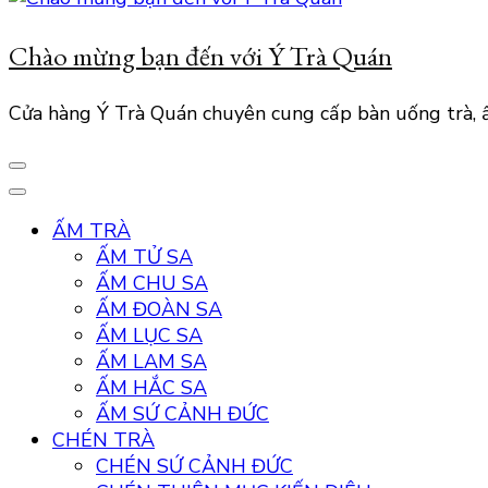
Chào mừng bạn đến với Ý Trà Quán
Cửa hàng Ý Trà Quán chuyên cung cấp bàn uống trà, ấ
ẤM TRÀ
ẤM TỬ SA
ẤM CHU SA
ẤM ĐOÀN SA
ẤM LỤC SA
ẤM LAM SA
ẤM HẮC SA
ẤM SỨ CẢNH ĐỨC
CHÉN TRÀ
CHÉN SỨ CẢNH ĐỨC