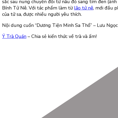
sắc sau nung chuyển đổi từ nâu đỏ sang tím đen (ảnh 4
Bính Tử Nê. Với tác phẩm làm từ
lão tử nê
, mới đầu p
của tử sa, được nhiều người yêu thích.
Nội dung cuốn “Dương Tiện Minh Sa Thổ” – Lưu Ngọ
Ý Trà Quán
– Chia sẻ kiến thức về trà và ấm!