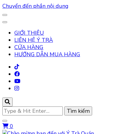
Chuyển đến phần nội dung
GIỚI THIỆU
LIÊN HỆ Ý TRÀ
CỬA HÀNG
HƯỚNG DẪN MUA HÀNG
Bạn
muốn
tìm
0
kiếm?