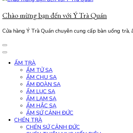
Chào mừng bạn đến với Ý Trà Quán
Cửa hàng Ý Trà Quán chuyên cung cấp bàn uống trà, ấ
ẤM TRÀ
ẤM TỬ SA
ẤM CHU SA
ẤM ĐOÀN SA
ẤM LỤC SA
ẤM LAM SA
ẤM HẮC SA
ẤM SỨ CẢNH ĐỨC
CHÉN TRÀ
CHÉN SỨ CẢNH ĐỨC