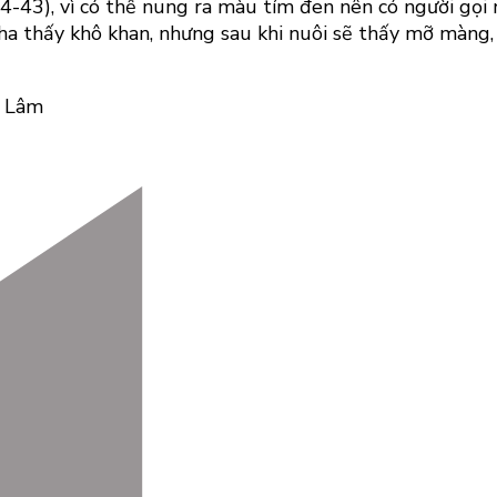
-43), vì có thể nung ra màu tím đen nên có người gọi n
ha thấy khô khan, nhưng sau khi nuôi sẽ thấy mỡ màng, 
c Lâm