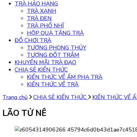
TRÀ HẢO HẠNG
TRÀ XANH
TRÀ ĐEN
TRÀ PHỔ NHĨ
HỘP QUÀ TẶNG TRÀ
ĐỒ CHƠI TRÀ
TƯỢNG PHONG THỦY
TƯỢNG ĐỐT TRẦM
KHUYẾN MÃI TRÀ ĐẠO
CHIA SẺ KIẾN THỨC
KIẾN THỨC VỀ ẤM PHA TRÀ
KIẾN THỨC VỀ TRÀ
Trang chủ
CHIA SẺ KIẾN THỨC
KIẾN THỨC VỀ 
LÃO TỬ NÊ