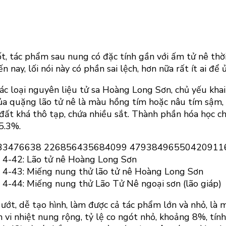
 tốt, tác phẩm sau nung có đặc tính gần với ấm tử nê thời
ến nay, lối nói này có phần sai lệch, hơn nữa rất ít ai 
ác loại nguyên liệu tử sa Hoàng Long Sơn, chủ yếu khai
của quặng lão tử nê là màu hồng tím hoặc nâu tím sậm,
t đất khá thô tạp, chứa nhiều sắt. Thành phần hóa học
5.3%.
 4-42: Lão tử nê Hoàng Long Sơn
 4-43: Miếng nung thử lão tử nê Hoàng Long Sơn
 4-44: Miếng nung thử Lão Tử Nê ngoại sơn (lão giáp)
 ướt, dễ tạo hình, làm được cả tác phẩm lớn và nhỏ, là 
vi nhiệt nung rộng, tỷ lệ co ngót nhỏ, khoảng 8%, tín