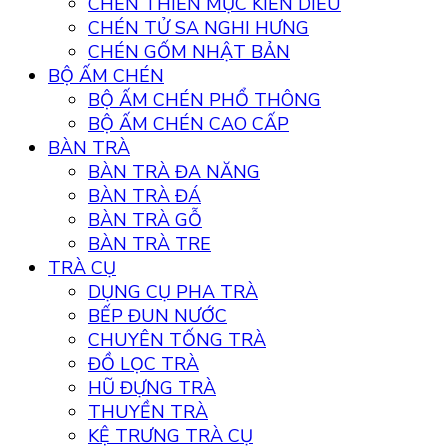
CHÉN THIÊN MỤC KIẾN DIÊU
CHÉN TỬ SA NGHI HƯNG
CHÉN GỐM NHẬT BẢN
BỘ ẤM CHÉN
BỘ ẤM CHÉN PHỔ THÔNG
BỘ ẤM CHÉN CAO CẤP
BÀN TRÀ
BÀN TRÀ ĐA NĂNG
BÀN TRÀ ĐÁ
BÀN TRÀ GỖ
BÀN TRÀ TRE
TRÀ CỤ
DỤNG CỤ PHA TRÀ
BẾP ĐUN NƯỚC
CHUYÊN TỐNG TRÀ
ĐỒ LỌC TRÀ
HŨ ĐỰNG TRÀ
THUYỀN TRÀ
KỆ TRƯNG TRÀ CỤ