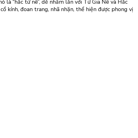
ó là “hắc tử nê”, dễ nhầm lẫn với Tử Gia Nê và Hắc
cổ kính, đoan trang, nhã nhặn, thể hiện được phong vị