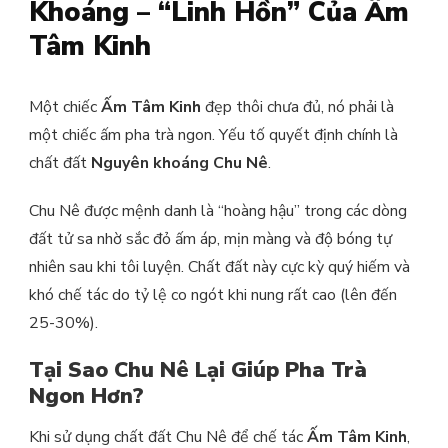
Khoáng – “Linh Hồn” Của Ấm
Tâm Kinh
Một chiếc
Ấm Tâm Kinh
đẹp thôi chưa đủ, nó phải là
một chiếc ấm pha trà ngon. Yếu tố quyết định chính là
chất đất
Nguyên khoáng Chu Nê
.
Chu Nê được mệnh danh là “hoàng hậu” trong các dòng
đất tử sa nhờ sắc đỏ ấm áp, mịn màng và độ bóng tự
nhiên sau khi tôi luyện. Chất đất này cực kỳ quý hiếm và
khó chế tác do tỷ lệ co ngót khi nung rất cao (lên đến
25-30%).
Tại Sao Chu Nê Lại Giúp Pha Trà
Ngon Hơn?
Khi sử dụng chất đất Chu Nê để chế tác
Ấm Tâm Kinh
,