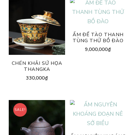
ẤM ĐẾ TÀO THANH
TÙNG THỬ BỒ ĐÀO
9,000,000
₫
CHÉN KHẢI SỨ HỌA
THANGKA
330,000
₫
SALE!