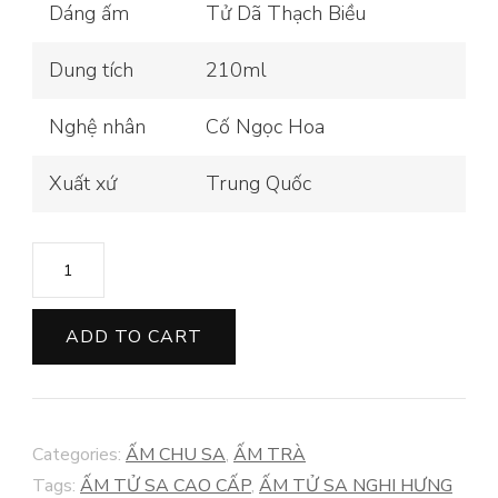
Dáng ấm
Tử Dã Thạch Biều
Dung tích
210ml
Nghệ nhân
Cố Ngọc Hoa
Xuất xứ
Trung Quốc
ẤM
TÂM
KINH
ADD TO CART
THẠCH
BIỀU
CHU
Categories:
ẤM CHU SA
,
ẤM TRÀ
NÊ
Tags:
ẤM TỬ SA CAO CẤP
,
ẤM TỬ SA NGHI HƯNG