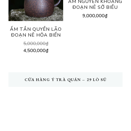
ẤM NGUYÊN KHOÁNG
ĐOẠN NÊ SỞ BIỀU
9,000,000
₫
ẤM TẦN QUYỀN LÃO
ĐOẠN NÊ HỎA BIẾN
Original
5,000,000
₫
price
Current
4,500,000
₫
was:
price
5,000,000₫.
is:
4,500,000₫.
CỬA HÀNG Ý TRÀ QUÁN – 29 LÒ SŨ