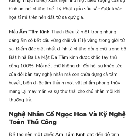
(dáng Thạch Biều) xuất hiện như một biểu tượng của sự
bình an, nơi những triết lý Phật giáo sâu sắc được khắc
họa tỉ mỉ trên nền đất tử sa quý giá.
Mẫu
Ấm Tâm Kinh
Thạch Biều là một trong những
dáng ấm có kết cấu vững chãi và tỉ lệ vàng trong giới tử
sa. Điểm đặc biệt nhất chính là những dòng chữ trong bộ
Bát Nhã Ba La Mật Đa Tâm Kinh được khắc tay thủ
công 100%. Mỗi nét chữ không chỉ đòi hỏi sự khéo léo
của đôi bàn tay nghệ nhân mà còn chứa đựng cả tâm
huyết, biến chiếc ấm thành một vật phẩm phong thủy
mang lại may mắn và sự thư thái cho chủ nhân mỗi khi
thưởng trà.
Nghệ Nhân Cố Ngọc Hoa Và Kỹ Nghệ
Toàn Thủ Công
Để tạo nên một chiếc
Ấm Tâm Kinh
đạt đến độ tinh