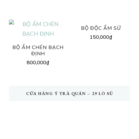
BỘ ĐỘC ẨM SỨ
150,000
₫
BỘ ẤM CHÉN BẠCH
ĐỊNH
800,000
₫
CỬA HÀNG Ý TRÀ QUÁN – 29 LÒ SŨ