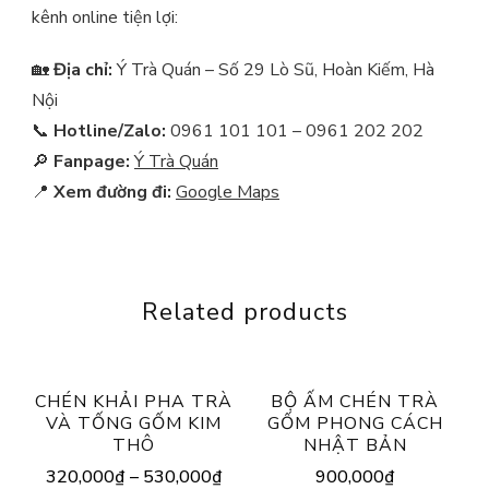
kênh online tiện lợi:
🏡
Địa chỉ:
Ý Trà Quán – Số 29 Lò Sũ, Hoàn Kiếm, Hà
Nội
📞
Hotline/Zalo:
0961 101 101 – 0961 202 202
🔎
Fanpage:
Ý Trà Quán
📍
Xem đường đi:
Google Maps
Related products
CHÉN KHẢI PHA TRÀ
BỘ ẤM CHÉN TRÀ
VÀ TỐNG GỐM KIM
GỐM PHONG CÁCH
THÔ
NHẬT BẢN
320,000
₫
–
530,000
₫
900,000
₫