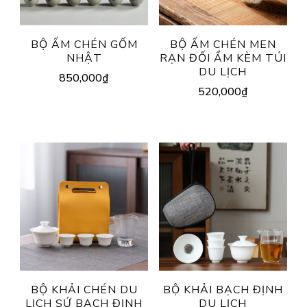
BỘ ẤM CHÉN GỐM
BỘ ẤM CHÉN MEN
NHẬT
RẠN ĐỐI ẨM KÈM TÚI
DU LỊCH
850,000
₫
520,000
₫
BỘ KHẢI CHÉN DU
BỘ KHẢI BẠCH ĐỊNH
LỊCH SỨ BẠCH ĐỊNH
DU LỊCH