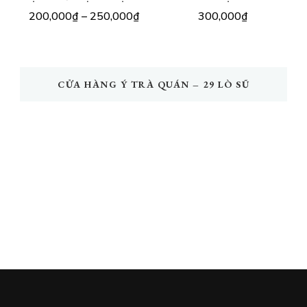
200,000
₫
–
250,000
₫
300,000
₫
CỬA HÀNG Ý TRÀ QUÁN – 29 LÒ SŨ