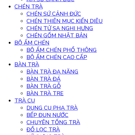
CHÉN TRÀ
CHÉN SỨ CẢNH ĐỨC
CHÉN THIÊN MỤC KIẾN DIÊU
CHÉN TỬ SA NGHI HƯNG
CHÉN GỐM NHẬT BẢN
BỘ ẤM CHÉN
BỘ ẤM CHÉN PHỔ THÔNG
BỘ ẤM CHÉN CAO CẤP
BÀN TRÀ
BÀN TRÀ ĐA NĂNG
BÀN TRÀ ĐÁ
BÀN TRÀ GỖ
BÀN TRÀ TRE
TRÀ CỤ
DỤNG CỤ PHA TRÀ
BẾP ĐUN NƯỚC
CHUYÊN TỐNG TRÀ
ĐỒ LỌC TRÀ