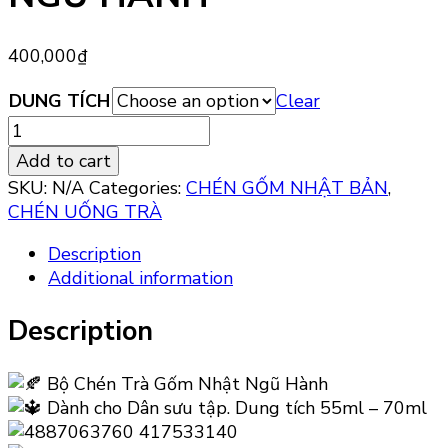
400,000
₫
DUNG TÍCH
Clear
BỘ
CHÉN
Add to cart
GỐM
SKU:
N/A
Categories:
CHÉN GỐM NHẬT BẢN
,
NHẬT
CHÉN UỐNG TRÀ
NGŨ
HÀNH
Description
quantity
Additional information
Description
Bộ Chén Trà Gốm Nhật Ngũ Hành
Dành cho Dân sưu tập. Dung tích 55ml – 70ml