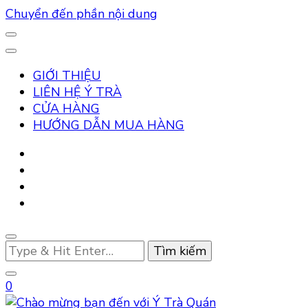
Chuyển đến phần nội dung
GIỚI THIỆU
LIÊN HỆ Ý TRÀ
CỬA HÀNG
HƯỚNG DẪN MUA HÀNG
Bạn
muốn
tìm
0
kiếm?