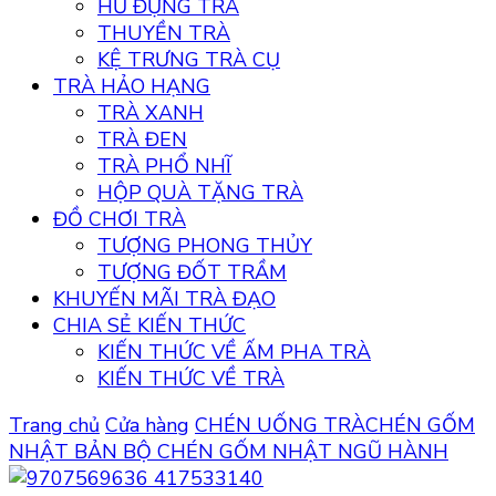
HŨ ĐỰNG TRÀ
THUYỀN TRÀ
KỆ TRƯNG TRÀ CỤ
TRÀ HẢO HẠNG
TRÀ XANH
TRÀ ĐEN
TRÀ PHỔ NHĨ
HỘP QUÀ TẶNG TRÀ
ĐỒ CHƠI TRÀ
TƯỢNG PHONG THỦY
TƯỢNG ĐỐT TRẦM
KHUYẾN MÃI TRÀ ĐẠO
CHIA SẺ KIẾN THỨC
KIẾN THỨC VỀ ẤM PHA TRÀ
KIẾN THỨC VỀ TRÀ
Trang chủ
Cửa hàng
CHÉN UỐNG TRÀ
CHÉN GỐM
NHẬT BẢN
BỘ CHÉN GỐM NHẬT NGŨ HÀNH