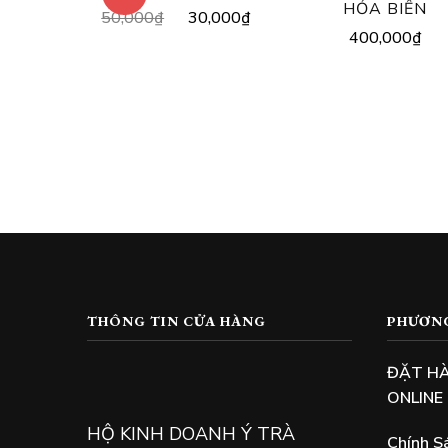
HỎA BIẾN
Original
Current
50,000
₫
30,000
₫
400,000
₫
price
price
was:
is:
50,000₫.
30,000₫.
THÔNG TIN CỬA HÀNG
PHƯƠN
ĐẶT H
ONLINE
HỘ KINH DOANH Ý TRÀ
Chính S