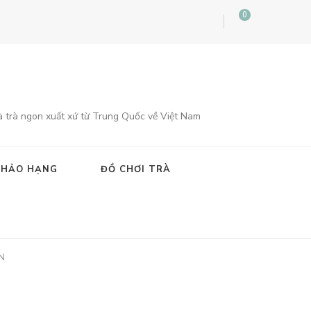
0
à trà ngon xuất xứ từ Trung Quốc về Việt Nam
 HẢO HẠNG
ĐỒ CHƠI TRÀ
N