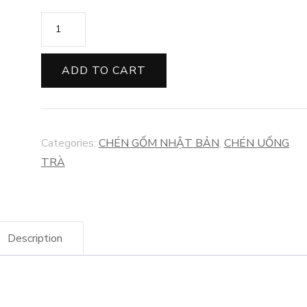
CHÉN
GỐM
KIM
ADD TO CART
THÔ
PHONG
CÁCH
Categories:
CHÉN GỐM NHẬT BẢN
,
CHÉN UỐNG
NHẬT
TRÀ
BẢN
quantity
Description