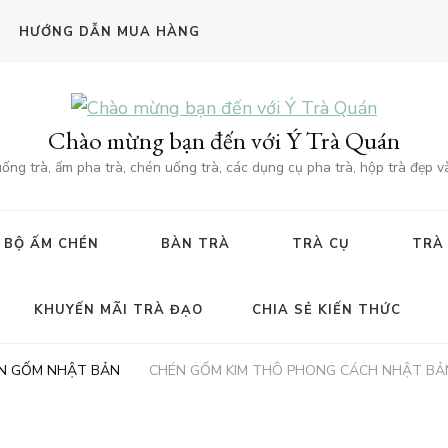
HƯỚNG DẪN MUA HÀNG
Chào mừng bạn đến với Ý Trà Quán
g trà, ấm pha trà, chén uống trà, các dụng cụ pha trà, hộp trà đẹp v
BỘ ẤM CHÉN
BÀN TRÀ
TRÀ CỤ
TRÀ
KHUYẾN MÃI TRÀ ĐẠO
CHIA SẺ KIẾN THỨC
N GỐM NHẬT BẢN
CHÉN GỐM KIM THÔ PHONG CÁCH NHẬT BẢ