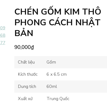
CHÉN GỐM KIM THÔ
PHONG CÁCH NHẬT
BẢN
90,000
₫
Chất liệu
Gốm
Kích thước
6 x 6.5 cm
Dung tích
60ml
Xuất xứ
Trung Quốc