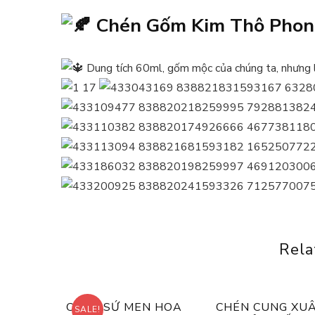
Chén Gốm Kim Thô Phon
Dung tích 60ml, gốm mộc của chúng ta, nhưng lò
Rela
CHÉN SỨ MEN HOA
CHÉN CUNG XU
SALE!