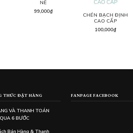
NÊ
99,000
₫
CHÉN BẠCH ĐỊNH
CAO CẤP
100,000
₫
G THỨC ĐẶT HÀNG
FANPAGE FACEBOOK
ÀNG VÀ THANH TOÁN
 QUA 6 BƯỚC
ách Bán Hàng & Thanh