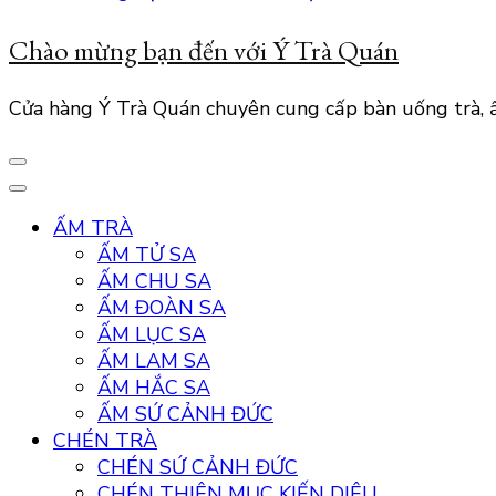
Chào mừng bạn đến với Ý Trà Quán
Cửa hàng Ý Trà Quán chuyên cung cấp bàn uống trà, ấ
ẤM TRÀ
ẤM TỬ SA
ẤM CHU SA
ẤM ĐOÀN SA
ẤM LỤC SA
ẤM LAM SA
ẤM HẮC SA
ẤM SỨ CẢNH ĐỨC
CHÉN TRÀ
CHÉN SỨ CẢNH ĐỨC
CHÉN THIÊN MỤC KIẾN DIÊU