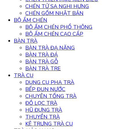
CHÉN TỬ SA NGHI HƯNG
CHÉN GỐM NHẬT BẢN
BỘ ẤM CHÉN
BỘ ẤM CHÉN PHỔ THÔNG
BỘ ẤM CHÉN CAO CẤP
BÀN TRÀ
BÀN TRÀ ĐA NĂNG
BÀN TRÀ ĐÁ
BÀN TRÀ GỖ
BÀN TRÀ TRE
TRÀ CỤ
DỤNG CỤ PHA TRÀ
BẾP ĐUN NƯỚC
CHUYÊN TỐNG TRÀ
ĐỒ LỌC TRÀ
HŨ ĐỰNG TRÀ
THUYỀN TRÀ
KỆ TRƯNG TRÀ CỤ