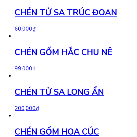
CHÉN TỬ SA TRÚC ĐOẠN
60,000
₫
CHÉN GỐM HẮC CHU NÊ
99,000
₫
CHÉN TỬ SA LONG ẨN
200,000
₫
CHÉN GỐM HOA CÚC