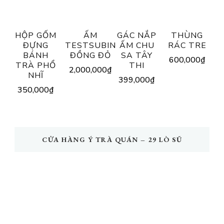
HỘP GỐM
ẤM
GÁC NẮP
THÙNG
ĐỰNG
TESTSUBIN
ẤM CHU
RÁC TRE
BÁNH
ĐỒNG ĐỎ
SA TÂY
600,000
₫
TRÀ PHỔ
THI
2,000,000
₫
NHĨ
399,000
₫
350,000
₫
CỬA HÀNG Ý TRÀ QUÁN – 29 LÒ SŨ