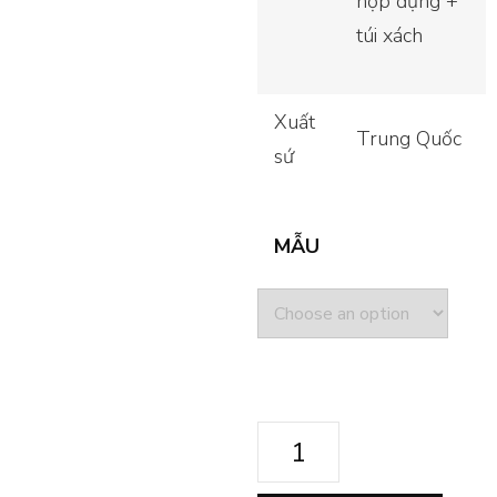
hộp đựng +
túi xách
Xuất
Trung Quốc
sứ
MẪU
HỘP
QUÀ