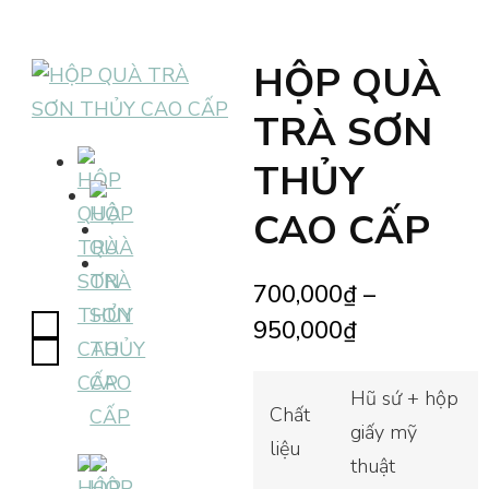
HỘP QUÀ
TRÀ SƠN
THỦY
CAO CẤP
700,000
₫
–
950,000
₫
Hũ sứ + hộp
Chất
giấy mỹ
liệu
thuật