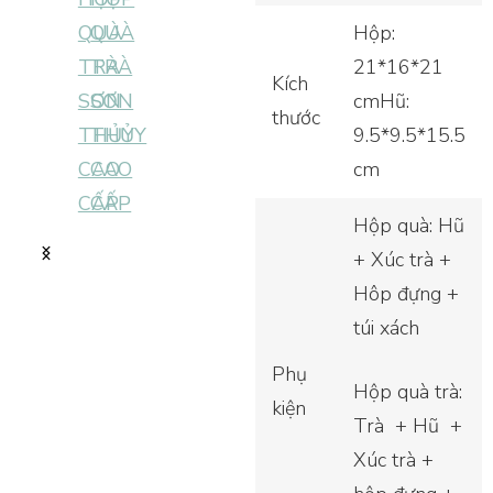
Hộp:
21*16*21
Kích
cmHũ:
thước
9.5*9.5*15.5
cm
Hộp quà: Hũ
+ Xúc trà +
Hôp đựng +
túi xách
Phụ
Hộp quà trà:
kiện
Trà + Hũ +
Xúc trà +