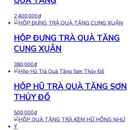
QUÀ TẶNG
2,400,000
₫
HỘP ĐỰNG TRÀ QUÀ TẶNG
CUNG XUÂN
380,000
₫
HỘP HŨ TRÀ QUÀ TẶNG SƠN
THỦY ĐỒ
500,000
₫