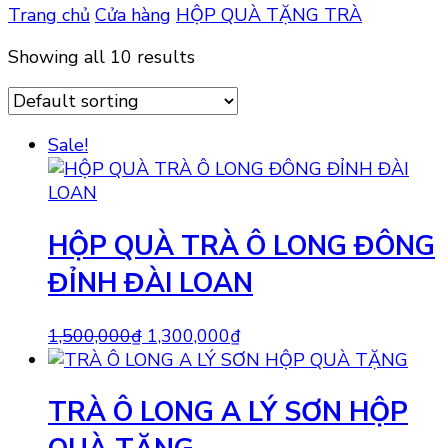
Trang chủ
Cửa hàng
HỘP QUÀ TẶNG TRÀ
Showing all 10 results
Sale!
HỘP QUÀ TRÀ Ô LONG ĐÔNG
ĐỈNH ĐÀI LOAN
Original
Current
1,500,000
₫
1,300,000
₫
price
price
was:
is:
TRÀ Ô LONG A LÝ SƠN HỘP
1,500,000₫.
1,300,000₫.