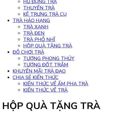
HŨ ĐỰNG TRÀ
THUYỀN TRÀ
KỆ TRƯNG TRÀ CỤ
TRÀ HẢO HẠNG
TRÀ XANH
TRÀ ĐEN
TRÀ PHỔ NHĨ
HỘP QUÀ TẶNG TRÀ
ĐỒ CHƠI TRÀ
TƯỢNG PHONG THỦY
TƯỢNG ĐỐT TRẦM
KHUYẾN MÃI TRÀ ĐẠO
CHIA SẺ KIẾN THỨC
KIẾN THỨC VỀ ẤM PHA TRÀ
KIẾN THỨC VỀ TRÀ
HỘP QUÀ TẶNG TRÀ