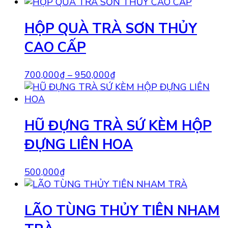
HỘP QUÀ TRÀ SƠN THỦY
CAO CẤP
700,000
₫
–
950,000
₫
HŨ ĐỰNG TRÀ SỨ KÈM HỘP
ĐỰNG LIÊN HOA
500,000
₫
LÃO TÙNG THỦY TIÊN NHAM