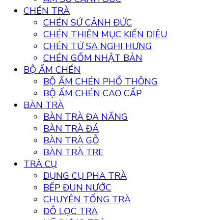
CHÉN TRÀ
CHÉN SỨ CẢNH ĐỨC
CHÉN THIÊN MỤC KIẾN DIÊU
CHÉN TỬ SA NGHI HƯNG
CHÉN GỐM NHẬT BẢN
BỘ ẤM CHÉN
BỘ ẤM CHÉN PHỔ THÔNG
BỘ ẤM CHÉN CAO CẤP
BÀN TRÀ
BÀN TRÀ ĐA NĂNG
BÀN TRÀ ĐÁ
BÀN TRÀ GỖ
BÀN TRÀ TRE
TRÀ CỤ
DỤNG CỤ PHA TRÀ
BẾP ĐUN NƯỚC
CHUYÊN TỐNG TRÀ
ĐỒ LỌC TRÀ