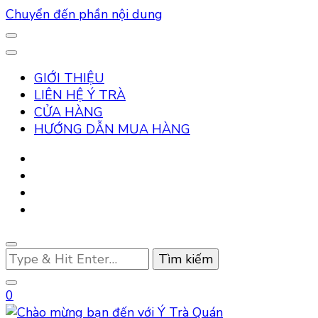
Chuyển đến phần nội dung
GIỚI THIỆU
LIÊN HỆ Ý TRÀ
CỬA HÀNG
HƯỚNG DẪN MUA HÀNG
Bạn
muốn
tìm
0
kiếm?