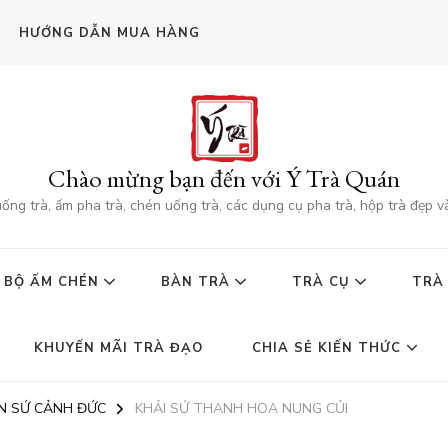
HƯỚNG DẪN MUA HÀNG
Chào mừng bạn đến với Ý Trà Quán
g trà, ấm pha trà, chén uống trà, các dụng cụ pha trà, hộp trà đẹp v
BỘ ẤM CHÉN
BÀN TRÀ
TRÀ CỤ
TRÀ
KHUYẾN MÃI TRÀ ĐẠO
CHIA SẺ KIẾN THỨC
N SỨ CẢNH ĐỨC
KHẢI SỨ THANH HOA NUNG CỦI