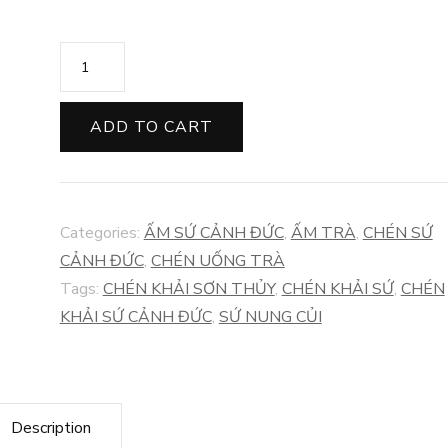
KHẢI
SỨ
THANH
ADD TO CART
HOA
NUNG
CỦI
Categories:
ẤM SỨ CẢNH ĐỨC
,
ẤM TRÀ
,
CHÉN SỨ
quantity
CẢNH ĐỨC
,
CHÉN UỐNG TRÀ
Tags:
CHÉN KHẢI SƠN THỦY
,
CHÉN KHẢI SỨ
,
CHÉN
KHẢI SỨ CẢNH ĐỨC
,
SỨ NUNG CỦI
Description