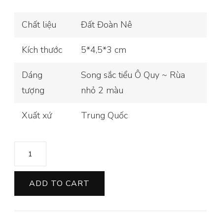
Chất liệu
Đất Đoàn Nê
Kích thước
5*4,5*3 cm
Dáng
Song sắc tiểu Ô Quy ~ Rùa
tượng
nhỏ 2 màu
Xuất xứ
Trung Quốc
TƯỢNG
SONG
SẮC
ADD TO CART
TIỂU
Ô