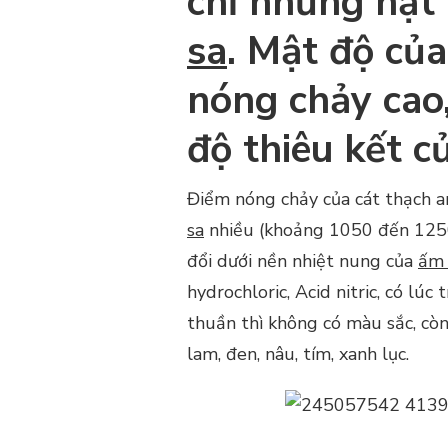
chỉ những hạt
sa
. Mật độ củ
nóng chảy cao,
độ thiêu kết 
Điểm nóng chảy của cát thạch a
sa
nhiều (khoảng 1050 đến 1250 
đổi dưới nền nhiệt nung của
ấm 
hydrochloric, Acid nitric, có lú
thuần thì không có màu sắc, cò
lam, đen, nâu, tím, xanh lục.