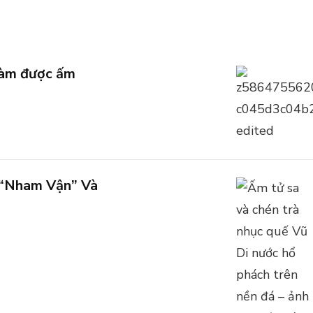
 làm được ấm
 “Nham Vận” Và