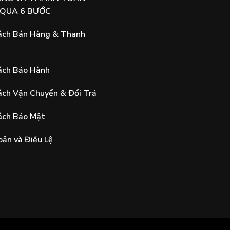
 QUA 6 BƯỚC
ách Bán Hàng & Thanh
ách Bảo Hành
ách Vận Chuyển & Đổi Trả
ách Bảo Mật
oản và Điều Lệ