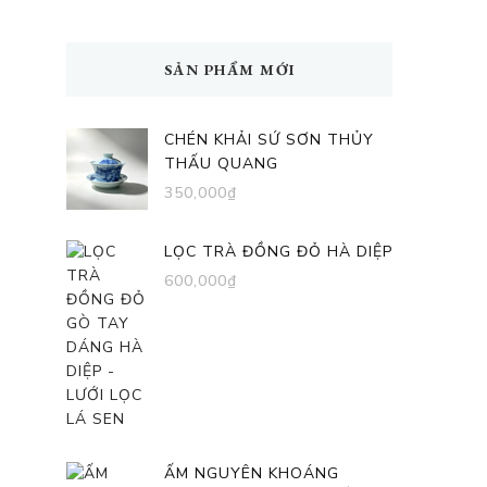
SẢN PHẨM MỚI
CHÉN KHẢI SỨ SƠN THỦY
THẤU QUANG
350,000
₫
LỌC TRÀ ĐỒNG ĐỎ HÀ DIỆP
600,000
₫
ẤM NGUYÊN KHOÁNG