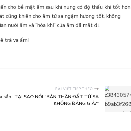
khiến cho bề mặt ấm sau khi nung có độ thấu khí tốt hơn
 cát cũng khiến cho ấm tử sa ngậm hương tốt, không
an nuôi ấm và “hỏa khí” của ấm đã mất đi.
về trà và ấm!
BÀI VIẾT TIẾP THEO
sa sắp
TẠI SAO NÓI “BẢN THÂN ĐẤT TỬ SA
KHÔNG ĐÁNG GIÁ?”