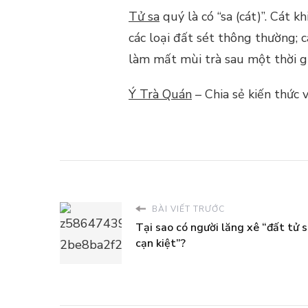
Tử sa
quý là có “sa (cát)”. Cát 
các loại đất sét thông thường;
làm mất mùi trà sau một thời gi
Ý Trà Quán
– Chia sẻ kiến thức 
BÀI VIẾT TRƯỚC
Tại sao có người lăng xê “đất tử 
cạn kiệt”?