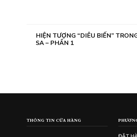
HIỆN TƯỢNG “DIÊU BIẾN” TRON
SA – PHẦN 1
THÔNG TIN CỬA HÀNG
PHƯƠN
ĐẶT H