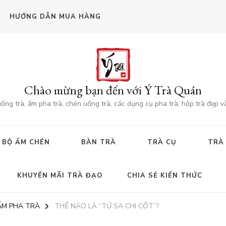
HƯỚNG DẪN MUA HÀNG
Chào mừng bạn đến với Ý Trà Quán
g trà, ấm pha trà, chén uống trà, các dụng cụ pha trà, hộp trà đẹp v
BỘ ẤM CHÉN
BÀN TRÀ
TRÀ CỤ
TRÀ
KHUYẾN MÃI TRÀ ĐẠO
CHIA SẺ KIẾN THỨC
ẤM PHA TRÀ
THẾ NÀO LÀ “TỬ SA CHI CỐT”?