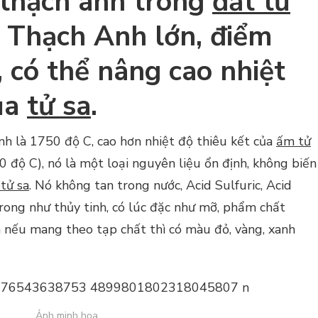
 thạch anh trong
đất tử
a Thạch Anh lớn, điểm
 có thể nâng cao nhiệt
của
tử sa
.
nh là 1750 độ C, cao hơn nhiệt độ thiêu kết của
ấm tử
độ C), nó là một loại nguyên liệu ổn định, không biến
tử sa
. Nó không tan trong nước, Acid Sulfuric, Acid
c trong như thủy tinh, có lúc đặc như mỡ, phẩm chất
n nếu mang theo tạp chất thì có màu đỏ, vàng, xanh
Ảnh minh họa