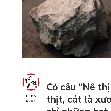
Có câu “Nê thị
thịt, cát là xư
Ý TRÀ
QUÁN