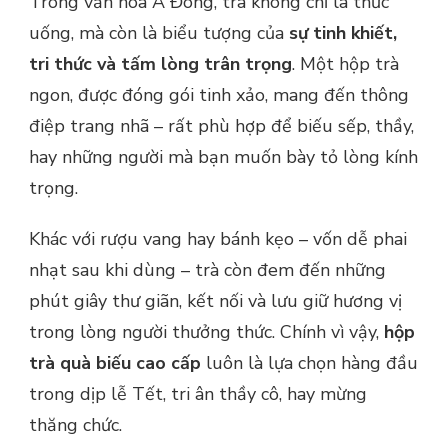
Trong văn hóa Á Đông, trà không chỉ là thức
LÀM
QUÀ
uống, mà còn là biểu tượng của
sự tinh khiết,
BIẾU
tri thức và tấm lòng trân trọng
. Một hộp trà
CAO
CẤP
ngon, được đóng gói tinh xảo, mang đến thông
–
điệp trang nhã – rất phù hợp để biếu sếp, thầy,
BIẾU
SẾP,
hay những người mà bạn muốn bày tỏ lòng kính
BIẾU
trọng.
THẦY
SANG
Khác với rượu vang hay bánh kẹo – vốn dễ phai
TRỌNG
nhạt sau khi dùng – trà còn đem đến những
phút giây thư giãn, kết nối và lưu giữ hương vị
trong lòng người thưởng thức. Chính vì vậy,
hộp
trà quà biếu cao cấp
luôn là lựa chọn hàng đầu
trong dịp lễ Tết, tri ân thầy cô, hay mừng
thăng chức.