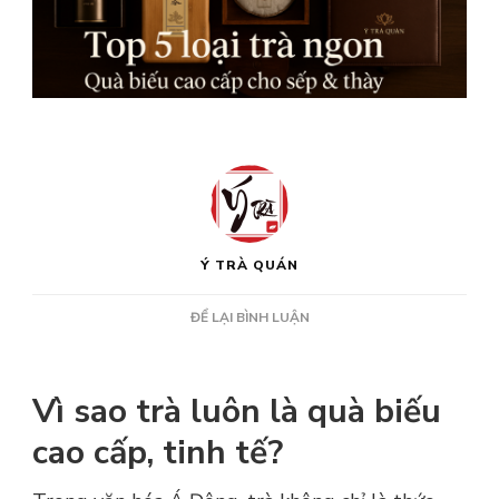
Ý TRÀ QUÁN
TẠI
ĐỂ LẠI BÌNH LUẬN
TOP
5
LOẠI
Vì sao trà luôn là quà biếu
TRÀ
NGON
cao cấp, tinh tế?
PHÙ
HỢP