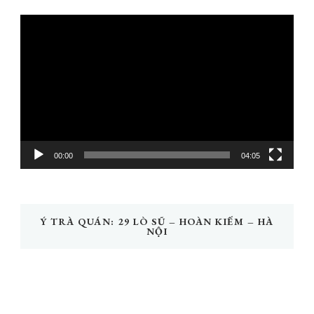
Trình
chơi
Video
00:00
04:05
Ý TRÀ QUÁN: 29 LÒ SŨ – HOÀN KIẾM – HÀ
NỘI