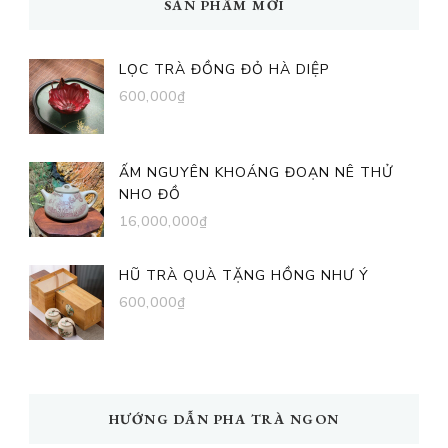
SẢN PHẨM MỚI
LỌC TRÀ ĐỒNG ĐỎ HÀ DIỆP
600,000
₫
ẤM NGUYÊN KHOÁNG ĐOẠN NÊ THỬ
NHO ĐỒ
16,000,000
₫
HŨ TRÀ QUÀ TẶNG HỒNG NHƯ Ý
600,000
₫
HƯỚNG DẪN PHA TRÀ NGON