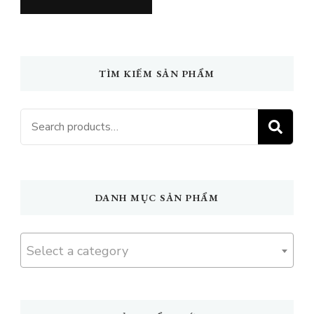
TÌM KIẾM SẢN PHẨM
Search
S
for:
DANH MỤC SẢN PHẨM
Select a category