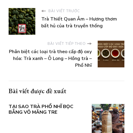
BÀI VIẾT TRƯỚC
Trà Thiết Quan Âm – Hương thơm
bất hủ của trà truyền thống
BÀI VIẾT TIẾP THEO
Phân biệt các loại trà theo cấp độ oxy
hóa: Trà xanh – Ô Long – Hồng trà –
Phổ Nhĩ
Bài viết được đề xuất
TẠI SAO TRÀ PHỔ NHĨ BỌC
BẰNG VỎ MĂNG TRE