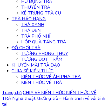
HŨ ĐỰNG TRÀ
THUYỀN TRÀ
KỆ TRƯNG TRÀ CỤ
TRÀ HẢO HẠNG
TRÀ XANH
TRÀ ĐEN
TRÀ PHỔ NHĨ
HỘP QUÀ TẶNG TRÀ
ĐỒ CHƠI TRÀ
TƯỢNG PHONG THỦY
TƯỢNG ĐỐT TRẦM
KHUYẾN MÃI TRÀ ĐẠO
CHIA SẺ KIẾN THỨC
KIẾN THỨC VỀ ẤM PHA TRÀ
KIẾN THỨC VỀ TRÀ
Trang chủ
CHIA SẺ KIẾN THỨC
KIẾN THỨC VỀ
TRÀ
Nghệ thuật thưởng trà – Hành trình về với tĩnh
tại