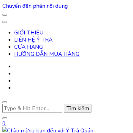
Chuyển đến phần nội dung
GIỚI THIỆU
LIÊN HỆ Ý TRÀ
CỬA HÀNG
HƯỚNG DẪN MUA HÀNG
Bạn
muốn
tìm
0
kiếm?