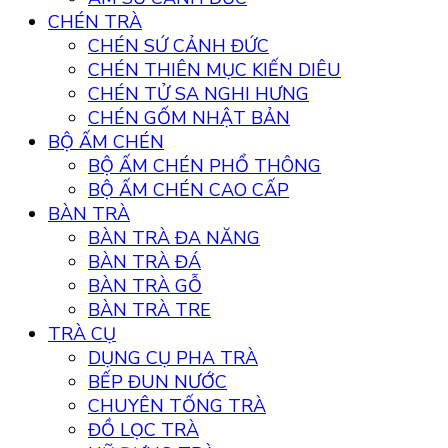
CHÉN TRÀ
CHÉN SỨ CẢNH ĐỨC
CHÉN THIÊN MỤC KIẾN DIÊU
CHÉN TỬ SA NGHI HƯNG
CHÉN GỐM NHẬT BẢN
BỘ ẤM CHÉN
BỘ ẤM CHÉN PHỔ THÔNG
BỘ ẤM CHÉN CAO CẤP
BÀN TRÀ
BÀN TRÀ ĐA NĂNG
BÀN TRÀ ĐÁ
BÀN TRÀ GỖ
BÀN TRÀ TRE
TRÀ CỤ
DỤNG CỤ PHA TRÀ
BẾP ĐUN NƯỚC
CHUYÊN TỐNG TRÀ
ĐỒ LỌC TRÀ