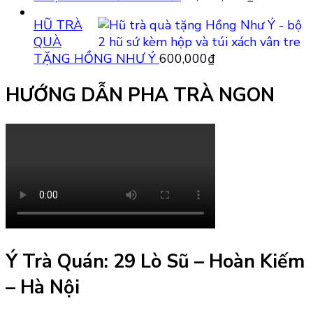
HŨ TRÀ
QUÀ
TẶNG HỒNG NHƯ Ý
600,000
₫
HƯỚNG DẪN PHA TRÀ NGON
Ý Trà Quán: 29 Lò Sũ – Hoàn Kiếm
– Hà Nội